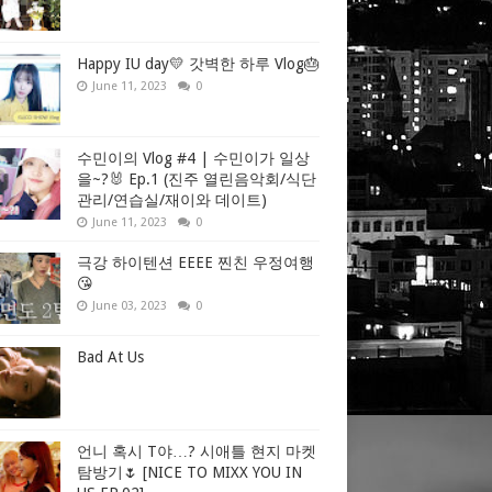
Happy IU day💛 갓벽한 하루 Vlog🎂
June 11, 2023
0
수민이의 Vlog #4 | 수민이가 일상
을~?🐰 Ep.1 (진주 열린음악회/식단
관리/연습실/재이와 데이트)
June 11, 2023
0
극강 하이텐션 EEEE 찐친 우정여행
😘
June 03, 2023
0
Bad At Us
언니 혹시 T야…? 시애틀 현지 마켓
탐방기🌷 [NICE TO MIXX YOU IN