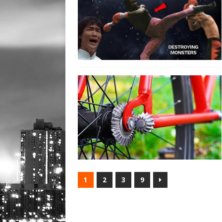
1
2
3
9