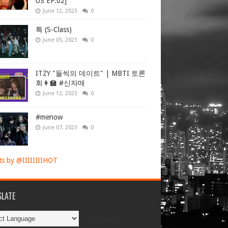
US EP.02]
June 12, 2023
0
특 (S-Class)
June 05, 2023
0
ITZY "둘씩의 데이트" | MBTI 토론
회👩‍🏫 #신자매
June 12, 2023
0
#menow
June 07, 2023
0
s by @IIIIIIIIHOT
LATE
Powered by