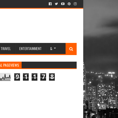
TRAVEL
ENTERTAINMENT
&
AL PAGEVIEWS
9
1
1
7
8