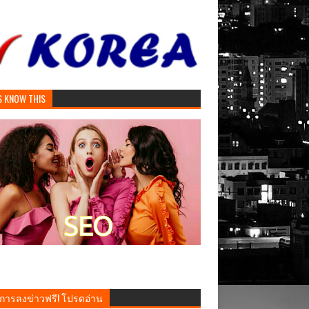
S KNOW THIS
งการลงข่าวฟรี! โปรดอ่าน