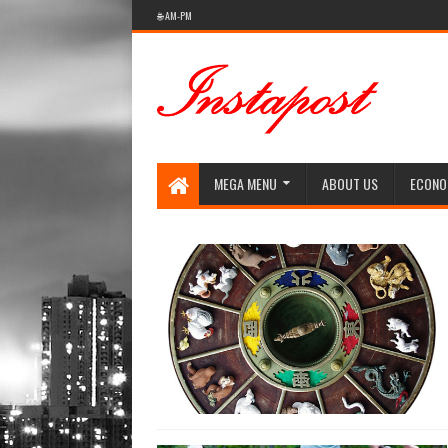
🌐 AM-PM
Social Media style Website
MEGA MENU
ABOUT US
ECONO