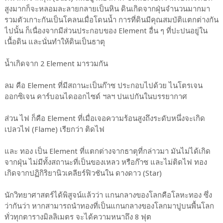
สูงมากก็จะหลอมละลายกลายเป็นหิน ดินเกิดจากฝุ่นจำนวนมากมา
รวมตัวเกาะกันเป็นโคลนเมื่อโดนน้ำ การที่ดินมีคุณสมบัติแตกต่างกัน
ไปนั้น ก็เนื่องจากมีส่วนประกอบของ Element อื่น ๆ ที่ปะปนอยู่ใน
เนื้อดิน และนั่นทำให้ดินเป็นธาตุ
น้ำเกิดจาก 2 Element มารวมกัน
ลม คือ Element ที่มีสถานะเป็นก๊าซ ประกอบไปด้วย ไนโตรเจน
ออกซิเจน คาร์บอนไดออกไซด์ ฯลฯ ปนเปกันในบรรยากาศ
ส่วน ไฟ ก็คือ Element ที่เมื่อเจอความร้อนสูงถึงระดับหนึ่งจะเกิด
เปลวไฟ (Flame) เรียกว่า ติดไฟ
และ ทอง เป็น Element ที่แตกต่างจากธาตุที่กล่าวมา มันไม่ได้เกิด
จากฝุ่น ไม่มีทั้งสถานะที่เป็นของเหลว หรือก๊าซ และไม่ติดไฟ ทอง
เกิดจากปฏิกิริยานิวเคลียร์ฟิวชันใน ดางดาว (Star)
นักวิทยาศาสตร์ได้พิสูจน์แล้วว่า แกนกลางของโลกคือโลหะทอง ซึ่ง
ว่ากันว่า หากสามารถนำทองที่เป็นแกนกลางของโลกมาปูบนพื้นโลก
ทั่วทุกตารางมิลลิเมตร จะได้ความหนาถึง 8 ฟุต