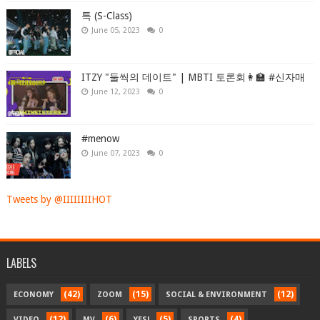
특 (S-Class)
June 05, 2023
0
ITZY "둘씩의 데이트" | MBTI 토론회👩‍🏫 #신자매
June 12, 2023
0
#menow
June 07, 2023
0
Tweets by @IIIIIIIIHOT
LABELS
(42)
(15)
(12)
ECONOMY
ZOOM
SOCIAL & ENVIRONMENT
(12)
(6)
(5)
(4)
VIDEO
MV
YES!
SPORTS