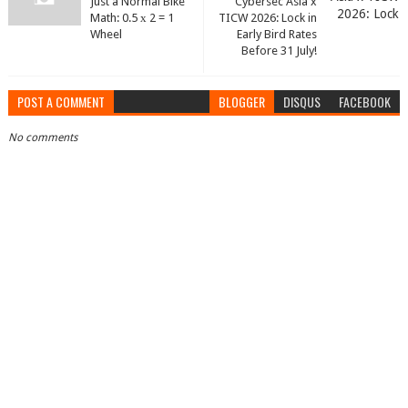
Just a Normal Bike
Cybersec Asia x
Math: 0.5 х 2 = 1
TICW 2026: Lock in
Wheel
Early Bird Rates
Before 31 July!
POST A COMMENT
BLOGGER
DISQUS
FACEBOOK
No comments