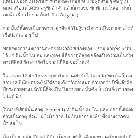
แต่เป็นของที่ไม่ได้รับการถ่ายทอดโดยตรง หรือพูดง่าย ๆ คือ รู้ไม่
หมด หรือแค่ได้ยิน ครูพักลักจำ แล้วก็มาสรุป ทึกทัก มะโนเอา มันก็
เลยผิดเพี้ยนไปจากต้นตำรับ (Original)
จากนั้นก็ตั้งตนเป็นอาจารย์ ลูกศิษย์ก็ไม่รู้ว่า มีความเป็นมาอย่างไร ก็
เชื่อถือกันต่อ ๆ ไป
ขอยกตัวอย่าง ตำรานักษัตรจีนว่าด้วยเรื่องของ 5 ธาตุ ธาตุทั้ง 5 นั้น
ได้แก่ ดิน น้ำ ไฟ ลม และทอง นี่คือธาตุที่สอดคล้องกับความเป็นจริง
ทางฟิสิกส์ ผิดจากผิดไปจากนี้ก็คือ ของไม่แท้
ในวงรอบ 12 นักษัตร ธาตุจะเรียงตามลำดับไปจากนักษัตรต้น ในวง
รอบ 12 ปีนักษัตรจะไม่ใช่ธาตุเดียวกันทั้งหมด ถ้าบอกว่า ปีที่แล้วคือ
ปีกระต่ายทอง แล้วปีนี้ก็ยังเป็น ปีมังกรทอง นั่นคือ มั่ว มันยิ่งกว่า ของ
ไม่แท้ อีก
ในทางฟิสิกส์นั้น ธาตุ (Element) ทั้งดิน น้ำ ลม ไฟ และ ทอง ทั้งหมด
ล้วนเป็นธาตุ ส่วน ไม้ ไม่ใช่ธาตุ ไม้เป็นซากของพืช ซี่งต่างจากดิน
น้ำ ลม ไฟ
ดิน เกิดจากฝุ่น (Dust) ที่มีอยู่ในอวกาศ ซึ่งเมื่อเจอความร้อนระดับที่