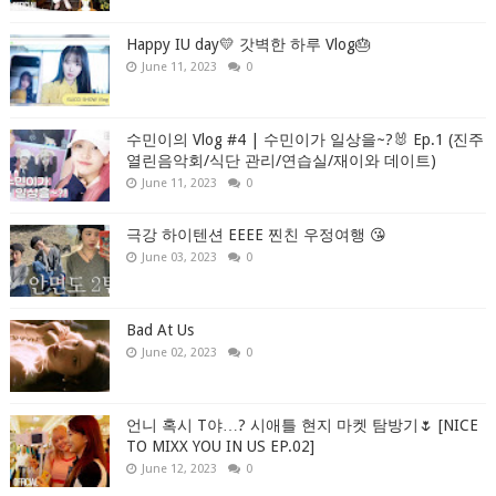
Happy IU day💛 갓벽한 하루 Vlog🎂
June 11, 2023
0
수민이의 Vlog #4 | 수민이가 일상을~?🐰 Ep.1 (진주
열린음악회/식단 관리/연습실/재이와 데이트)
June 11, 2023
0
극강 하이텐션 EEEE 찐친 우정여행 😘
June 03, 2023
0
Bad At Us
June 02, 2023
0
언니 혹시 T야…? 시애틀 현지 마켓 탐방기🌷 [NICE
TO MIXX YOU IN US EP.02]
June 12, 2023
0