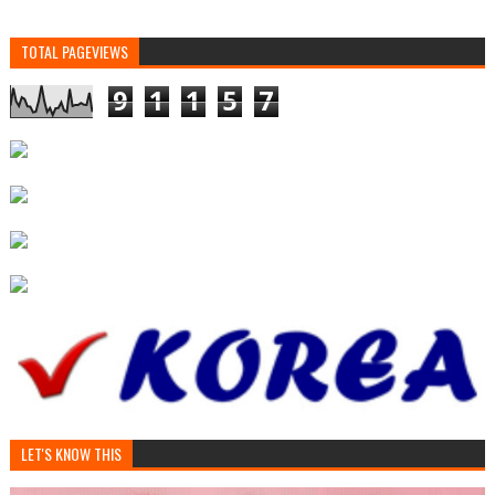
TOTAL PAGEVIEWS
9
1
1
5
7
LET'S KNOW THIS