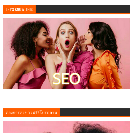
LET'S KNOW THIS
ต้องการลงข่าวฟรี! โปรดอ่าน