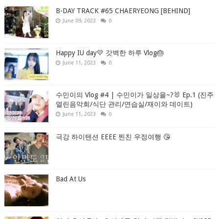
B-DAY TRACK #65 CHAERYEONG [BEHIND]
June 09, 2023
0
Happy IU day💛 갓벽한 하루 Vlog🎂
June 11, 2023
0
수민이의 Vlog #4 | 수민이가 일상을~?🐰 Ep.1 (진주
열린음악회/식단 관리/연습실/재이와 데이트)
June 11, 2023
0
극강 하이텐션 EEEE 찐친 우정여행 😘
Bad At Us