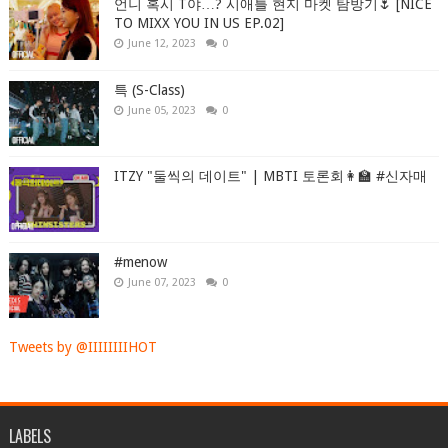
언니 혹시 T야…? 시애틀 현지 마켓 탐방기🌷 [NICE
TO MIXX YOU IN US EP.02]
June 12, 2023
0
특 (S-Class)
June 05, 2023
0
ITZY "둘씩의 데이트" | MBTI 토론회👩‍🏫 #신자매
#menow
June 07, 2023
0
Tweets by @IIIIIIIIHOT
LABELS