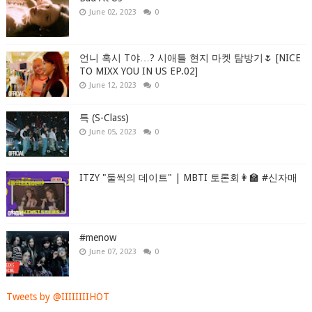
June 02, 2023
0
언니 혹시 T야…? 시애틀 현지 마켓 탐방기🌷 [NICE
TO MIXX YOU IN US EP.02]
June 12, 2023
0
특 (S-Class)
June 05, 2023
0
ITZY "둘씩의 데이트" | MBTI 토론회👩‍🏫 #신자매
#menow
June 07, 2023
0
Tweets by @IIIIIIIIHOT