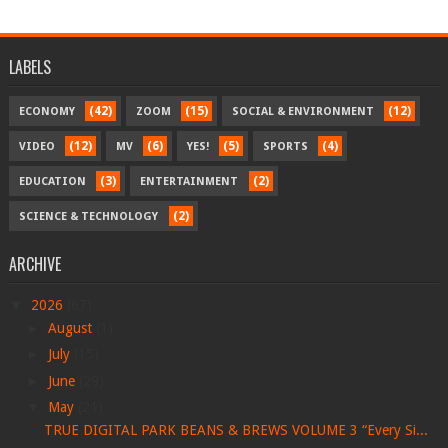
LABELS
(42)
(15)
(12)
ECONOMY
ZOOM
SOCIAL & ENVIRONMENT
(12)
(6)
(5)
(4)
VIDEO
MV
YES!
SPORTS
(3)
(2)
EDUCATION
ENTERTAINMENT
(2)
SCIENCE & TECHNOLOGY
ARCHIVE
▼
2026
(67)
►
August
(1)
►
July
(15)
►
June
(29)
▼
May
(21)
TRUE DIGITAL PARK BEANS & BREWS VOLUME 3 “Every Si...