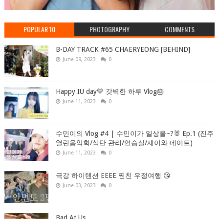
POPULAR 10
PHOTOGRAPHY
COMMENTS
B-DAY TRACK #65 CHAERYEONG [BEHIND]
June 09, 2023
0
Happy IU day💛 갓벽한 하루 Vlog🎂
June 11, 2023
0
수민이의 Vlog #4 | 수민이가 일상을~?🐰 Ep.1 (진주
열린음악회/식단 관리/연습실/재이와 데이트)
June 11, 2023
0
극강 하이텐션 EEEE 찐친 우정여행 😘
June 03, 2023
0
Bad At Us