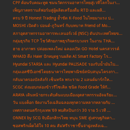
CPF ต้อนรับคณะทูต ชมนวัตกรรมอาหารไทยสู่เวทีโลกในงา...
เพ็ญภาคทรานส์ฟอร์มสู่ผู้ผลิตเครื่องดื่ม RTD และผลิ...
ครบ 9 ปี Honest Trading ย้ำชัด K-Food ในไทยมาแรง ป...
MOSHI เปิดตัว ปอนด์-ภูวินทร์ กับบทบาท Friend of Mo...
สภาอุตสาหกรรมอาหารทะเลนอร์เวย์ (NSC) ดันประเทศไทยข...
กลุ่มธุรกิจ TCP โชว์ศักยภาพธุรกิจครบวงจร ในงาน THA...
ฮาย อาภาพร ปล่อยเพลงใหม่ ฉลองเปิด GO Hotel นครสวรรค์
WHAID ดึง Haier ปักหมุดฐานผลิต AI Smart Factory โร...
Hyundai STARIA และ Hyundai PALISADE รองรับน้ำมันไบ...
กลุ่มเอสซีบีเอกซ์โดยธนาคารไทยพาณิชย์สนับสนุนโครงกา...
กลับมาครองบัลลังก์! เซ็นทรัล พระราม 2 แลนด์มาร์กให...
SCGC ส่งมอบกล่องข้าวรีไซเคิล ชนิด Food Grade ให้กั...
ARAYA เดินหน้ายกระดับต้นแบบเมืองอุตสาหกรรมอัจฉริยะ...
วัน แบงค็อก จัดงานวิ่งเฉลิมฉลองทุกความหลากหลายกับ ...
เทศกาลดนตรีกรุงเทพ ’69 พบศิลปินกว่า 30 ราย 5 เวที ...
ONNEX by SCG จับมือกสิกรไทย หนุน SME สู่เศรษฐกิจคา...
ซอสพริกเผ็ดได้ใจ 10 คน สัม’ศรีราชาขึ้นจ่าฝูงหลังเฉ...