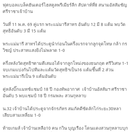
ฟุตบอลแบล็คฮันเตอร์ไฮสคูลพรีเมียร์ลีก สัปดาห์ที่8 สนามอัสสัมชัญ
ศรีราชาเจ้าบ้าน
วันที่ 11 พ.ค. 69 คู่แรก พระแม่มารีสาทร อันดับ 12 มี 8 แต้ม พบวัด
สุทธิอันดับ 3 มี 15 แต้ม
พระแม่มารี สาทรได้ประตูนำก่อนในครึ่งแรกจากลูกจุดโทษ กล้า กร
วิชญ์ ประสาทแสงยิงไม่พลาด 1-0
ครึ่งหลังวัดสุทธิฯตามตีเสมอได้จากลูกโหม่งของธนกฤต ศรีวิเศษ 1-1
จบเกมแบ่งกันไปทีมละแต้มวัดสุทธิฯเป็น16 แต้มชึ้นที่ 2 ส่วน
พระแม่มารีเป็น 9 แต้มอันดับ
คู่หลังบิ๊กแมทช์แชมป์ 18 ปี กองทัพอากาศ เจ้าบ้านอัสสัมฯ ศรีราชา
อันดับ 5 พบแชมป์ 18 ปี กรมพละ สวนกุหลาบ
น.32 เจ้าบ้านได้ประตูจากจักรภัทร สมภัคดีซัดลักไก่ระยะ30หลา
เสียบสามเหลี่ยม 1-0
ท้ายเกมส์ เจ้าบ้านเหลือ10 คน กวิน บุญเรือง โดนแดงสวนกุหลาบบุก