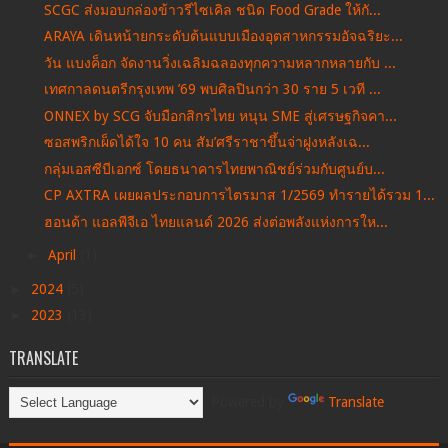
SCGC ส่งมอบกล่องข้าวรีไซเคิล ชนิด Food Grade ให้กั...
ARAYA เดินหน้ายกระดับต้นแบบเมืองอุตสาหกรรมอัจฉริยะ...
วัน แบงค็อก จัดงานวิ่งเฉลิมฉลองทุกความหลากหลายกับ ...
เทศกาลดนตรีกรุงเทพ ’69 พบศิลปินกว่า 30 ราย 5 เวที ...
ONNEX by SCG จับมือกสิกรไทย หนุน SME สู่เศรษฐกิจคา...
ซอสพริกเผ็ดได้ใจ 10 คน สัม’ศรีราชาขึ้นจ่าฝูงหลังเฉ...
กลุ่มเอสซีบีเอกซ์ โดยธนาคารไทยพาณิชย์ร่วมกับศูนย์บ...
CP AXTRA เผยผลประกอบการไตรมาส 1/2569 ทำรายได้รวม 1...
ฮอนด้า แอลพีจีเอ ไทยแลนด์ 2026 ส่งต่อพลังแห่งการให...
►
April
(1)
►
2024
(5)
►
2023
(13)
TRANSLATE
Powered by
Translate