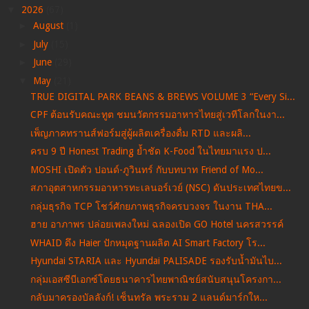
▼
2026
(67)
►
August
(1)
►
July
(15)
►
June
(29)
▼
May
(21)
TRUE DIGITAL PARK BEANS & BREWS VOLUME 3 “Every Si...
CPF ต้อนรับคณะทูต ชมนวัตกรรมอาหารไทยสู่เวทีโลกในงา...
เพ็ญภาคทรานส์ฟอร์มสู่ผู้ผลิตเครื่องดื่ม RTD และผลิ...
ครบ 9 ปี Honest Trading ย้ำชัด K-Food ในไทยมาแรง ป...
MOSHI เปิดตัว ปอนด์-ภูวินทร์ กับบทบาท Friend of Mo...
สภาอุตสาหกรรมอาหารทะเลนอร์เวย์ (NSC) ดันประเทศไทยข...
กลุ่มธุรกิจ TCP โชว์ศักยภาพธุรกิจครบวงจร ในงาน THA...
ฮาย อาภาพร ปล่อยเพลงใหม่ ฉลองเปิด GO Hotel นครสวรรค์
WHAID ดึง Haier ปักหมุดฐานผลิต AI Smart Factory โร...
Hyundai STARIA และ Hyundai PALISADE รองรับน้ำมันไบ...
กลุ่มเอสซีบีเอกซ์โดยธนาคารไทยพาณิชย์สนับสนุนโครงกา...
กลับมาครองบัลลังก์! เซ็นทรัล พระราม 2 แลนด์มาร์กให...