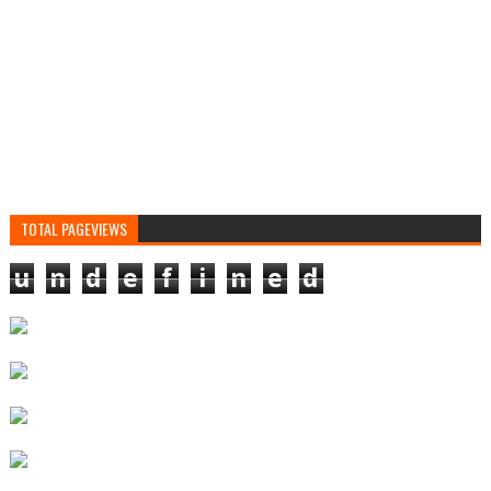
TOTAL PAGEVIEWS
u
n
d
e
f
i
n
e
d