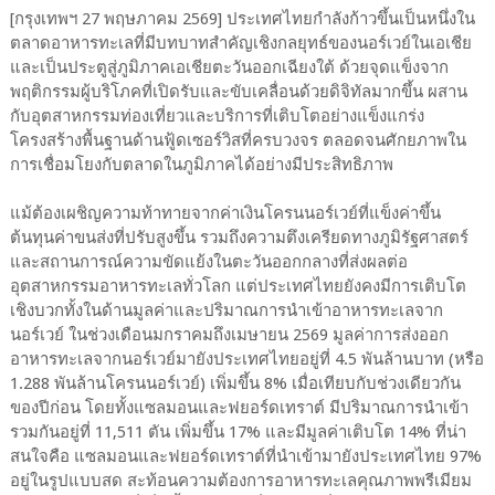
[กรุงเทพฯ 27 พฤษภาคม 2569] ประเทศไทยกำลังก้าวขึ้นเป็นหนึ่งใน
ตลาดอาหารทะเลที่มีบทบาทสำคัญเชิงกลยุทธ์ของนอร์เวย์ในเอเชีย
และเป็นประตูสู่ภูมิภาคเอเชียตะวันออกเฉียงใต้ ด้วยจุดแข็งจาก
พฤติกรรมผู้บริโภคที่เปิดรับและขับเคลื่อนด้วยดิจิทัลมากขึ้น ผสาน
กับอุตสาหกรรมท่องเที่ยวและบริการที่เติบโตอย่างแข็งแกร่ง
โครงสร้างพื้นฐานด้านฟู้ดเซอร์วิสที่ครบวงจร ตลอดจนศักยภาพใน
การเชื่อมโยงกับตลาดในภูมิภาคได้อย่างมีประสิทธิภาพ
แม้ต้องเผชิญความท้าทายจากค่าเงินโครนนอร์เวย์ที่แข็งค่าขึ้น
ต้นทุนค่าขนส่งที่ปรับสูงขึ้น รวมถึงความตึงเครียดทางภูมิรัฐศาสตร์
และสถานการณ์ความขัดแย้งในตะวันออกกลางที่ส่งผลต่อ
อุตสาหกรรมอาหารทะเลทั่วโลก แต่ประเทศไทยยังคงมีการเติบโต
เชิงบวกทั้งในด้านมูลค่าและปริมาณการนำเข้าอาหารทะเลจาก
นอร์เวย์ ในช่วงเดือนมกราคมถึงเมษายน 2569 มูลค่าการส่งออก
อาหารทะเลจากนอร์เวย์มายังประเทศไทยอยู่ที่ 4.5 พันล้านบาท (หรือ
1.288 พันล้านโครนนอร์เวย์) เพิ่มขึ้น 8% เมื่อเทียบกับช่วงเดียวกัน
ของปีก่อน โดยทั้งแซลมอนและฟยอร์ดเทราต์ มีปริมาณการนำเข้า
รวมกันอยู่ที่ 11,511 ตัน เพิ่มขึ้น 17% และมีมูลค่าเติบโต 14% ที่น่า
สนใจคือ แซลมอนและฟยอร์ดเทราต์ที่นำเข้ามายังประเทศไทย 97%
อยู่ในรูปแบบสด สะท้อนความต้องการอาหารทะเลคุณภาพพรีเมียม