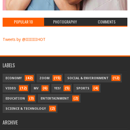
POPULAR 10
PHOTOGRAPHY
COMMENTS
Tweets by @IIIIIIIIHOT
LABELS
(42)
(15)
(12)
ECONOMY
ZOOM
SOCIAL & ENVIRONMENT
(12)
(6)
(5)
(4)
VIDEO
MV
YES!
SPORTS
(3)
(2)
EDUCATION
ENTERTAINMENT
(2)
SCIENCE & TECHNOLOGY
ARCHIVE