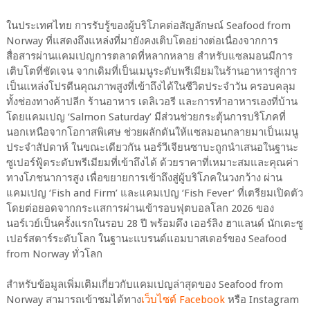
ในประเทศไทย การรับรู้ของผู้บริโภคต่อสัญลักษณ์ Seafood from
Norway ที่แสดงถึงแหล่งที่มายังคงเติบโตอย่างต่อเนื่องจากการ
สื่อสารผ่านแคมเปญการตลาดที่หลากหลาย สำหรับแซลมอนมีการ
เติบโตที่ชัดเจน จากเดิมที่เป็นเมนูระดับพรีเมียมในร้านอาหารสู่การ
เป็นแหล่งโปรตีนคุณภาพสูงที่เข้าถึงได้ในชีวิตประจำวัน ครอบคลุม
ทั้งช่องทางค้าปลีก ร้านอาหาร เดลิเวอรี และการทำอาหารเองที่บ้าน
โดยแคมเปญ ‘Salmon Saturday’ มีส่วนช่วยกระตุ้นการบริโภคที่
นอกเหนือจากโอกาสพิเศษ ช่วยผลักดันให้แซลมอนกลายมาเป็นเมนู
ประจำสัปดาห์ ในขณะเดียวกัน นอร์วีเจียนซาบะถูกนำเสนอในฐานะ
ซูเปอร์ฟู้ดระดับพรีเมียมที่เข้าถึงได้ ด้วยราคาที่เหมาะสมและคุณค่า
ทางโภชนาการสูง เพื่อขยายการเข้าถึงสู่ผู้บริโภคในวงกว้าง ผ่าน
แคมเปญ ‘Fish and Firm’ และแคมเปญ ‘Fish Fever’ ที่เตรียมเปิดตัว
โดยต่อยอดจากกระแสการผ่านเข้ารอบฟุตบอลโลก 2026 ของ
นอร์เวย์เป็นครั้งแรกในรอบ 28 ปี พร้อมดึง เออร์ลิง ฮาแลนด์ นักเตะซู
เปอร์สตาร์ระดับโลก ในฐานะแบรนด์แอมบาสเดอร์ของ Seafood
from Norway ทั่วโลก
สำหรับข้อมูลเพิ่มเติมเกี่ยวกับแคมเปญล่าสุดของ Seafood from
Norway สามารถเข้าชมได้ทาง
เว็บไซต์
Facebook
หรือ Instagram