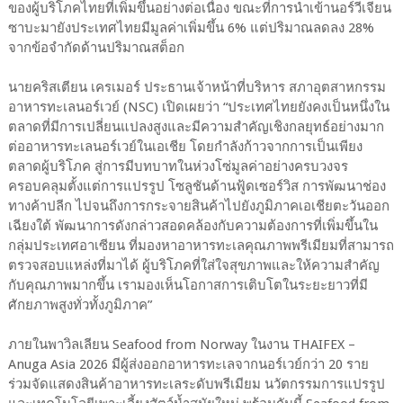
ของผู้บริโภคไทยที่เพิ่มขึ้นอย่างต่อเนื่อง ขณะที่การนำเข้านอร์วีเจียน
ซาบะมายังประเทศไทยมีมูลค่าเพิ่มขึ้น 6% แต่ปริมาณลดลง 28%
จากข้อจำกัดด้านปริมาณสต็อก
นายคริสเตียน เครเมอร์ ประธานเจ้าหน้าที่บริหาร สภาอุตสาหกรรม
อาหารทะเลนอร์เวย์ (NSC) เปิดเผยว่า “ประเทศไทยยังคงเป็นหนึ่งใน
ตลาดที่มีการเปลี่ยนแปลงสูงและมีความสำคัญเชิงกลยุทธ์อย่างมาก
ต่ออาหารทะเลนอร์เวย์ในเอเชีย โดยกำลังก้าวจากการเป็นเพียง
ตลาดผู้บริโภค สู่การมีบทบาทในห่วงโซ่มูลค่าอย่างครบวงจร
ครอบคลุมตั้งแต่การแปรรูป โซลูชันด้านฟู้ดเซอร์วิส การพัฒนาช่อง
ทางค้าปลีก ไปจนถึงการกระจายสินค้าไปยังภูมิภาคเอเชียตะวันออก
เฉียงใต้ พัฒนาการดังกล่าวสอดคล้องกับความต้องการที่เพิ่มขึ้นใน
กลุ่มประเทศอาเซียน ที่มองหาอาหารทะเลคุณภาพพรีเมียมที่สามารถ
ตรวจสอบแหล่งที่มาได้ ผู้บริโภคที่ใส่ใจสุขภาพและให้ความสำคัญ
กับคุณภาพมากขึ้น เรามองเห็นโอกาสการเติบโตในระยะยาวที่มี
ศักยภาพสูงทั่วทั้งภูมิภาค”
ภายในพาวิลเลียน Seafood from Norway ในงาน THAIFEX –
Anuga Asia 2026 มีผู้ส่งออกอาหารทะเลจากนอร์เวย์กว่า 20 ราย
ร่วมจัดแสดงสินค้าอาหารทะเลระดับพรีเมียม นวัตกรรมการแปรรูป