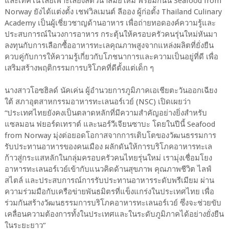
และเทคโนโลยีเพาะเลี้ยงสัตว์น้ำสมัยใหม่ พร้อมกันนี้ Seafood from
Norway ยังได้แต่งตั้ง เชฟวิลเมนต์ ลีออง ผู้ก่อตั้ง Thailand Culinary
Academy เป็นผู้เชี่ยวชาญด้านอาหาร เพื่อถ่ายทอดองค์ความรู้และ
ประสบการณ์ในวงการอาหาร กระตุ้นให้ครอบครัวคนรุ่นใหม่หันมา
ลงทุนกับการเลือกซื้ออาหารทะเลคุณภาพสูงจากแหล่งผลิตที่ยั่งยืน
ควบคู่กับการให้ความรู้เกี่ยวกับโภชนาการและความเป็นอยู่ที่ดี เพื่อ
เสริมสร้างพฤติกรรมการบริโภคที่ดีตั้งแต่เด็ก ๆ
นางสาวโอซฮิลด์ นัคเค่น ผู้อำนวยการภูมิภาคเอเชียตะวันออกเฉียง
ใต้ สภาอุตสาหกรรมอาหารทะเลนอร์เวย์ (NSC) เปิดเผยว่า
“ประเทศไทยยังคงเป็นตลาดหลักที่มีความสำคัญอย่างยิ่งสำหรับ
แซลมอน ฟยอร์ดเทราต์ และนอร์วีเจียนซาบะ โดยในปีนี้ Seafood
from Norway มุ่งต่อยอดโอกาสจากการเติบโตของวัฒนธรรมการ
รับประทานอาหารของคนเมือง ผลักดันให้การบริโภคอาหารทะเล
ก้าวสู่กระแสหลักในกลุ่มครอบครัวคนไทยรุ่นใหม่ เรามุ่งเชื่อมโยง
อาหารทะเลนอร์เวย์เข้ากับแนวคิดด้านสุขภาพ คุณภาพชีวิต ไลฟ์
สไตล์ และประสบการณ์การรับประทานอาหารระดับพรีเมียม ผ่าน
ความร่วมมือกับเครือข่ายพันธมิตรที่แข็งแกร่งในประเทศไทย เพื่อ
ร่วมกันสร้างวัฒนธรรมการบริโภคอาหารทะเลนอร์เวย์ ซึ่งจะช่วยขับ
เคลื่อนความต้องการทั้งในประเทศและในระดับภูมิภาคได้อย่างยั่งยืน
ในระยะยาว”