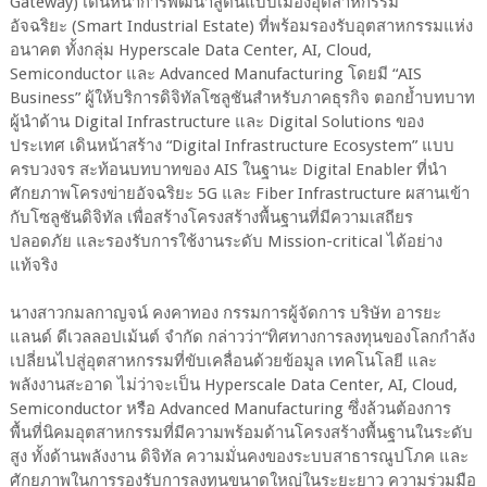
Gateway) เดินหน้าการพัฒนาสู่ต้นแบบเมืองอุตสาหกรรม
อัจฉริยะ (Smart Industrial Estate) ที่พร้อมรองรับอุตสาหกรรมแห่ง
อนาคต ทั้งกลุ่ม Hyperscale Data Center, AI, Cloud,
Semiconductor และ Advanced Manufacturing โดยมี “AIS
Business” ผู้ให้บริการดิจิทัลโซลูชันสำหรับภาคธุรกิจ ตอกย้ำบทบาท
ผู้นำด้าน Digital Infrastructure และ Digital Solutions ของ
ประเทศ เดินหน้าสร้าง “Digital Infrastructure Ecosystem” แบบ
ครบวงจร สะท้อนบทบาทของ AIS ในฐานะ Digital Enabler ที่นำ
ศักยภาพโครงข่ายอัจฉริยะ 5G และ Fiber Infrastructure ผสานเข้า
กับโซลูชันดิจิทัล เพื่อสร้างโครงสร้างพื้นฐานที่มีความเสถียร
ปลอดภัย และรองรับการใช้งานระดับ Mission-critical ได้อย่าง
แท้จริง
นางสาวกมลกาญจน์ คงคาทอง กรรมการผู้จัดการ บริษัท อารยะ
แลนด์ ดีเวลลอปเม้นต์ จำกัด กล่าวว่า“ทิศทางการลงทุนของโลกกำลัง
เปลี่ยนไปสู่อุตสาหกรรมที่ขับเคลื่อนด้วยข้อมูล เทคโนโลยี และ
พลังงานสะอาด ไม่ว่าจะเป็น Hyperscale Data Center, AI, Cloud,
Semiconductor หรือ Advanced Manufacturing ซึ่งล้วนต้องการ
พื้นที่นิคมอุตสาหกรรมที่มีความพร้อมด้านโครงสร้างพื้นฐานในระดับ
สูง ทั้งด้านพลังงาน ดิจิทัล ความมั่นคงของระบบสาธารณูปโภค และ
ศักยภาพในการรองรับการลงทุนขนาดใหญ่ในระยะยาว ความร่วมมือ