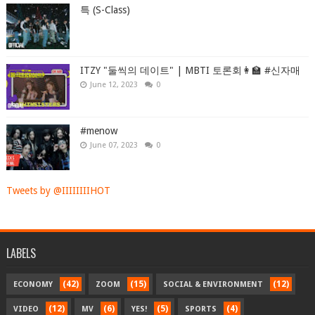
특 (S-Class)
ITZY "둘씩의 데이트" | MBTI 토론회👩‍🏫 #신자매
June 12, 2023
0
#menow
June 07, 2023
0
Tweets by @IIIIIIIIHOT
LABELS
(42)
(15)
(12)
ECONOMY
ZOOM
SOCIAL & ENVIRONMENT
(12)
(6)
(5)
(4)
VIDEO
MV
YES!
SPORTS