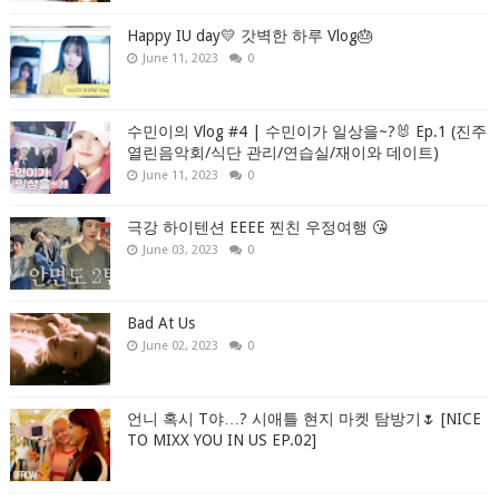
Happy IU day💛 갓벽한 하루 Vlog🎂
June 11, 2023
0
수민이의 Vlog #4 | 수민이가 일상을~?🐰 Ep.1 (진주
열린음악회/식단 관리/연습실/재이와 데이트)
June 11, 2023
0
극강 하이텐션 EEEE 찐친 우정여행 😘
June 03, 2023
0
Bad At Us
June 02, 2023
0
언니 혹시 T야…? 시애틀 현지 마켓 탐방기🌷 [NICE
TO MIXX YOU IN US EP.02]