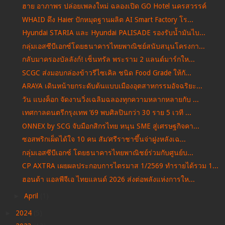
ฮาย อาภาพร ปล่อยเพลงใหม่ ฉลองเปิด GO Hotel นครสวรรค์
WHAID ดึง Haier ปักหมุดฐานผลิต AI Smart Factory โร...
Hyundai STARIA และ Hyundai PALISADE รองรับน้ำมันไบ...
กลุ่มเอสซีบีเอกซ์โดยธนาคารไทยพาณิชย์สนับสนุนโครงกา...
กลับมาครองบัลลังก์! เซ็นทรัล พระราม 2 แลนด์มาร์กให...
SCGC ส่งมอบกล่องข้าวรีไซเคิล ชนิด Food Grade ให้กั...
ARAYA เดินหน้ายกระดับต้นแบบเมืองอุตสาหกรรมอัจฉริยะ...
วัน แบงค็อก จัดงานวิ่งเฉลิมฉลองทุกความหลากหลายกับ ...
เทศกาลดนตรีกรุงเทพ ’69 พบศิลปินกว่า 30 ราย 5 เวที ...
ONNEX by SCG จับมือกสิกรไทย หนุน SME สู่เศรษฐกิจคา...
ซอสพริกเผ็ดได้ใจ 10 คน สัม’ศรีราชาขึ้นจ่าฝูงหลังเฉ...
กลุ่มเอสซีบีเอกซ์ โดยธนาคารไทยพาณิชย์ร่วมกับศูนย์บ...
CP AXTRA เผยผลประกอบการไตรมาส 1/2569 ทำรายได้รวม 1...
ฮอนด้า แอลพีจีเอ ไทยแลนด์ 2026 ส่งต่อพลังแห่งการให...
►
April
(1)
►
2024
(5)