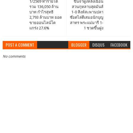
1/2569 ทำรายได้
ขึ้นจ่าฝูงหลังเฉือน
รวม 136,050 ล้าน
สวนกุหลาบสุดมันส์
บาท กำไรสุทธิ
1-0 สิงห์สะพานปลา
2,793 ล้านบาท ยอด
ช๊อตไล่ตีเสมอนักบุญ
ขายออนไลน์โต
สาทร พระแม่มารี 1-
แกร่ง 27.6%
1 ชวดขึ้นฝูง
POST A COMMENT
BLOGGER
DISQUS
FACEBOOK
No comments