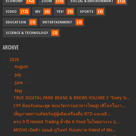
(42)
(15)
(12)
ECONOMY
ZOOM
SOCIAL & ENVIRONMENT
(12)
(6)
(5)
(4)
VIDEO
MV
YES!
SPORTS
(3)
(2)
EDUCATION
ENTERTAINMENT
(2)
SCIENCE & TECHNOLOGY
ARCHIVE
▼
2026
(67)
►
August
(1)
►
July
(15)
►
June
(29)
▼
May
(21)
TRUE DIGITAL PARK BEANS & BREWS VOLUME 3 “Every Si...
CPF ต้อนรับคณะทูต ชมนวัตกรรมอาหารไทยสู่เวทีโลกในงา...
เพ็ญภาคทรานส์ฟอร์มสู่ผู้ผลิตเครื่องดื่ม RTD และผลิ...
ครบ 9 ปี Honest Trading ย้ำชัด K-Food ในไทยมาแรง ป...
MOSHI เปิดตัว ปอนด์-ภูวินทร์ กับบทบาท Friend of Mo...