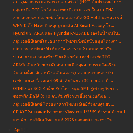
สภาอุตสาหกรรมอาหารทะเลนอร์เวย์ (NSC) ดันประเทศไทยข...
กลุ่มธุรกิจ TCP โชว์ศักยภาพธุรกิจครบวงจร ในงาน THA...
ฮาย อาภาพร ปล่อยเพลงใหม่ ฉลองเปิด GO Hotel นครสวรรค์
WHAID ดึง Haier ปักหมุดฐานผลิต AI Smart Factory โร...
Hyundai STARIA และ Hyundai PALISADE รองรับน้ำมันไบ...
กลุ่มเอสซีบีเอกซ์โดยธนาคารไทยพาณิชย์สนับสนุนโครงกา...
กลับมาครองบัลลังก์! เซ็นทรัล พระราม 2 แลนด์มาร์กให...
SCGC ส่งมอบกล่องข้าวรีไซเคิล ชนิด Food Grade ให้กั...
ARAYA เดินหน้ายกระดับต้นแบบเมืองอุตสาหกรรมอัจฉริยะ...
วัน แบงค็อก จัดงานวิ่งเฉลิมฉลองทุกความหลากหลายกับ ...
เทศกาลดนตรีกรุงเทพ ’69 พบศิลปินกว่า 30 ราย 5 เวที ...
ONNEX by SCG จับมือกสิกรไทย หนุน SME สู่เศรษฐกิจคา...
ซอสพริกเผ็ดได้ใจ 10 คน สัม’ศรีราชาขึ้นจ่าฝูงหลังเฉ...
กลุ่มเอสซีบีเอกซ์ โดยธนาคารไทยพาณิชย์ร่วมกับศูนย์บ...
CP AXTRA เผยผลประกอบการไตรมาส 1/2569 ทำรายได้รวม 1...
ฮอนด้า แอลพีจีเอ ไทยแลนด์ 2026 ส่งต่อพลังแห่งการให...
►
April
(1)