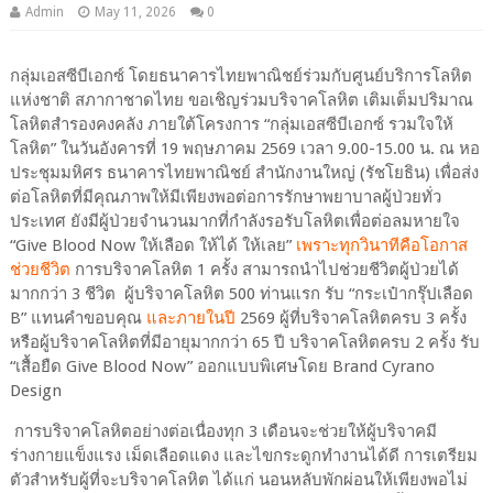
Admin
May 11, 2026
0
กลุ่มเอสซีบีเอกซ์ โดยธนาคารไทยพาณิชย์
ร่วมกับศูนย์บริการโลหิต
แห่งชาติ สภากาชาดไทย ขอเชิญร่วมบริจาคโลหิต เติมเต็มปริมาณ
โลหิตสำรองคงคลัง ภายใต้โครงการ “กลุ่มเอสซีบีเอกซ์ รวมใจให้
โลหิต” ในวันอังคารที่
19
พฤษภาคม
2569
เวลา
9.00
-1
5
.
00
น. ณ หอ
ประชุมมหิศร ธนาคารไทยพาณิชย์ สำนักงานใหญ่ (รัชโยธิน)
เพื่อส่ง
ต่อโลหิตที่มีคุณภาพให้มีเพียงพอต่อการรักษาพยาบาลผู้ป่วยทั่ว
ประเทศ ยังมีผู้ป่วยจำนวนมากที่กำลังรอรับโลหิตเพื่อต่อลมหายใจ
“
Give Blood Now
ให้เลือด ให้ได้ ให้เลย
”
เพราะทุกวินาทีคือโอกาส
ช่วยชีวิต
การบริจาคโลหิต 1 ครั้ง สามารถนำไปช่วยชีวิตผู้ป่วยได้
มากกว่า
3
ชีวิต
ผู้บริจาคโลหิต
500
ท่านแรก รับ
“
กระเป๋ากรุ๊ปเลือด
B”
แทนคำขอบคุณ
และภายในปี
2569
ผู้ที่บริจาคโลหิตครบ
3
ครั้ง
หรือผู้บริจาคโลหิตที่มีอายุมากกว่า
65
ปี บริจาคโลหิตครบ
2
ครั้ง รับ
“
เสื้อยืด
Give Blood Now”
ออกแบบพิเศษโดย
Brand Cyrano
Design
การบริจาคโลหิตอย่างต่อเนื่องทุก
3
เดือนจะช่วยให้ผู้บริจาคมี
ร่างกายแข็งแรง เม็ดเลือดแดง และไขกระดูกทำงานได้ดี การเตรียม
ตัวสำหรับผู้ที่จะบริจาคโลหิต ได้แก่ นอนหลับพักผ่อนให้เพียงพอไม่