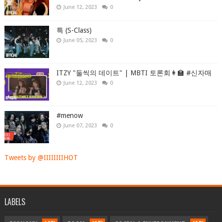
June 12, 2023
0
특 (S-Class)
June 05, 2023
0
ITZY "둘씩의 데이트" | MBTI 토론회👩‍🏫 #신자매
June 12, 2023
0
#menow
June 07, 2023
0
Tweets by @IIIIIIIIHOT
LABELS