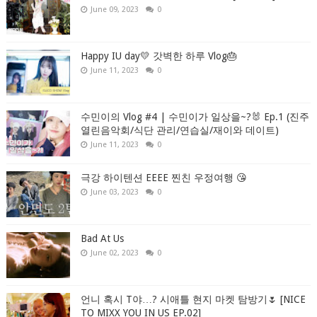
June 09, 2023
0
Happy IU day💛 갓벽한 하루 Vlog🎂
June 11, 2023
0
수민이의 Vlog #4 | 수민이가 일상을~?🐰 Ep.1 (진주
열린음악회/식단 관리/연습실/재이와 데이트)
June 11, 2023
0
극강 하이텐션 EEEE 찐친 우정여행 😘
June 03, 2023
0
Bad At Us
June 02, 2023
0
언니 혹시 T야…? 시애틀 현지 마켓 탐방기🌷 [NICE
TO MIXX YOU IN US EP.02]