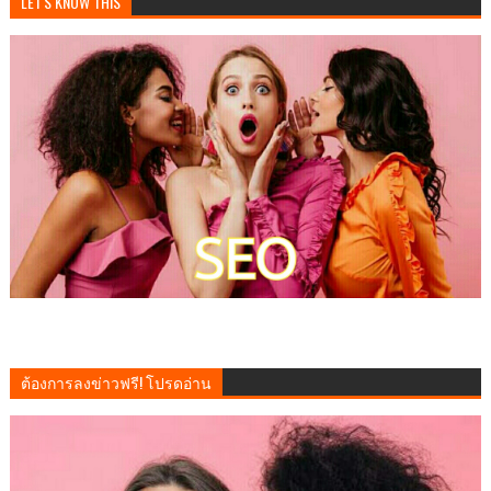
LET'S KNOW THIS
ต้องการลงข่าวฟรี! โปรดอ่าน