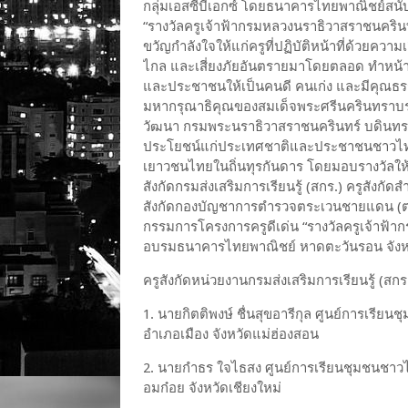
กลุ่มเอสซีบีเอกซ์ โดยธนาคารไทยพาณิชย์สนั
“
รางวัลครูเจ้าฟ้ากรมหลวงนราธิวาสราชนคริน
ขวัญกำลังใจให้แก่ครูที่ปฏิบัติหน้าที่ด้วยควา
ไกล และเสี่ยงภัยอันตรายมาโดยตลอด ทำหน้าท
และประชาชนให้เป็นคนดี คนเก่ง และมีคุณ
มหากรุณาธิคุณของสมเด็จพระศรีนครินทราบรม
วัฒนา กรมพระนราธิวาสราชนครินทร์ บดินทรเ
ประโยชน์แก่ประเทศชาติและประชาชนชาวไทย
เยาวชนไทยในถิ่นทุรกันดาร โดยมอบรางวัลให
สังกัดกรมส่งเสริมการเรียนรู้
(
สกร
.)
ครูสังกัด
สังกัดกองบัญชาการตำรวจตระเวนชายแดน
(
กรรมการโครงการครูดีเด่น “รางวัลครูเจ้าฟ้า
อบรมธนาคารไทยพาณิชย์ หาดตะวันรอน จังหว
ครูสังกัดหน่วยงานกรมส่งเสริมการเรียนรู้
(
สกร
1.
นายกิตติพงษ์ ชื่นสุขอารีกุล
ศูนย์การเรียน
อำเภอเมือง จังหวัดแม่ฮ่องสอน
2.
นายกำธร ใจไธสง
ศูนย์การเรียนชุมชนชาว
อมก๋อย จังหวัดเชียงใหม่