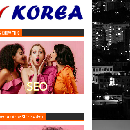
S KNOW THIS
งการลงข่าวฟรี! โปรดอ่าน