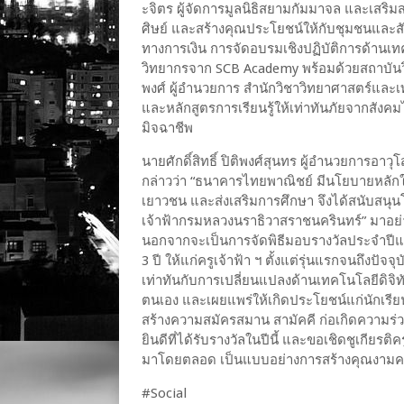
ะจิตร ผู้จัดการมูลนิธิสยามกัมมาจล และเสริมส
ศิษย์ และสร้างคุณประโยชน์ให้กับชุมชนและสั
ทางการเงิน การจัดอบรมเชิงปฏิบัติการด้านเท
วิทยากรจาก
SCB Academy
พร้อมด้วยสถาบันวิ
พงศ์ ผู้อำนวยการ สำนักวิชาวิทยาศาสตร์และเ
และหลักสูตรการเรียนรู้ให้เท่าทันภัยจากสังค
มิจฉาชีพ
นายศักดิ์สิทธิ์ ปิติพงศ์สุนทร
ผู้อำนวยการอาวุโ
กล่าวว่า
“
ธนาคารไทยพาณิชย์ มีนโยบายหลักใ
เยาวชน และส่งเสริมการศึกษา จึงได้สนับสนุ
เจ้าฟ้ากรมหลวงนราธิวาสราชนครินทร์
”
มาอย่า
นอกจากจะเป็นการจัดพิธีมอบรางวัลประจำปีแล้ว
3
ปี ให้แก่ครูเจ้าฟ้า ฯ ตั้งแต่รุ่นแรกจนถึงปั
เท่าทันกับการเปลี่ยนแปลงด้านเทคโนโลยีดิจิท
ตนเอง และเผยแพร่ให้เกิดประโยชน์แก่นักเรีย
สร้างความสมัครสมาน สามัคคี ก่อเกิดความร่วม
ยินดีที่ได้รับรางวัลในปีนี้ และขอเชิดชูเกียรติค
มาโดยตลอด เป็นแบบอย่างการสร้างคุณงามคว
#Social