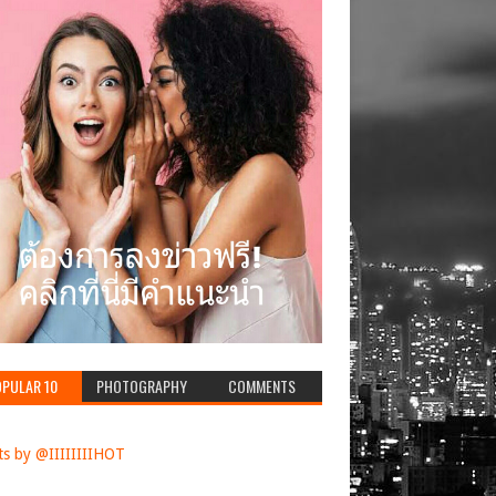
PULAR 10
PHOTOGRAPHY
COMMENTS
s by @IIIIIIIIHOT