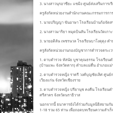
3.
นางสาวนุรอาซียะ แซมิง
ศูนย์ส่งเสริมการเร
ครูสังกัดหน่วยงานสำนักงานคณะกรรมการการศ
1.
นายปริญญา ขันอาษา
โรงเรียนบ้านก้อจัดส
2.
นางสาวมาริยา หมุดบินสัน
โรงเรียนวัดเกาะ
3.
นายอดิลัน เพชรนวล
โรงเรียนบาโงดุดุง ตำ
ครูสังกัดหน่วยงานกองบัญชาการตำรวจตระ
1.
ดาบตำรวจ หัสนัย บูชาคุณธรรม
โรงเรียนต
(
บ้านแพะ จังหวัดตาก
)
ตำบลแม่ตื่น อำเภอแม่
2.
ดาบตำรวจหญิง ราตรี วงศ์บุญชัยเลิศ
ศูนย์
เวียงแก่น จังหวัดเชียงราย
3.
ดาบตำรวจหญิง ปรียานุช คงคืน
โรงเรียน
ศรีสาคร จังหวัดนราธิวาส
นอกจากนี้ ธนาคารยังได้ร่วมกับมูลนิธิสยามกัมมา
1-18
รวม
65
ท่าน เพื่อถอดบทเรียนความสำเร็