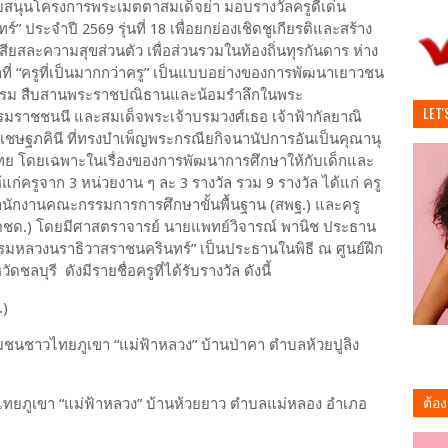
บสนุนโครงการพระเมตตาสมเด็จย่า มอบรางวัลครูดีเด่น
ทร์
”
ประจำปี
2569
รุ่นที่
18
เพื่อยกย่องเชิดชูเกียรติและสร้าง
มเสียสละความสุขส่วนตัว เพื่อส่วนรวมในท้องถิ่นทุรกันดาร ห่าง
ี่ “ครูที่เป็นมากกว่าครู” เป็นแบบอย่างของการพัฒนาเยาวชน
ธรรม สืบสานพระราชปณิธานและน้อมรำลึกในพระ
LET'
ราชชนนี และสมเด็จพระเจ้าบรมวงศ์เธอ เจ้าฟ้ากัลยาณิ
ชษฐภคินี ที่ทรงบำเพ็ญพระกรณียกิจนานัปการอันเป็นคุณานุ
 โดยเฉพาะในเรื่องของการพัฒนาการศึกษาให้กับเด็กและ
้แก่ครูจาก
3
หน่วยงาน ๆ ละ
3
รางวัล รวม
9
รางวัล ได้แก่ ครู
สำนักงานคณะกรรมการการศึกษาขั้นพื้นฐาน
(
สพฐ
.)
และครู
ตชด
.)
โดยมีศาสตราจารย์ นายแพทย์วิจารณ์ พานิช ประธาน
กรมหลวงนราธิวาสราชนครินทร์” เป็นประธานในพิธี ณ ศูนย์ฝึก
ัดชลบุรี
ดังมีรายชื่อครูที่ได้รับรางวัล ดังนี้
.)
ชุมชนชาวไทยภูเขา
“
แม่ฟ้าหลวง
”
บ้านป่าคา ตำบลห้วยปูลิง
ต้อ
ไทยภูเขา
“
แม่ฟ้าหลวง
”
บ้านห้วยยาว ตำบลแม่หลอง อำเภอ