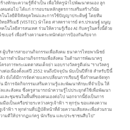
ร้างทักษะความรู้ที่จำเป็น เพื่อให้ครูนำไปพัฒนาตนเอง ลูก
งคมต่อไป ได้แก่ การอบรมหลักสูตรการเสริมสร้างวินัย
คโนโลยีดิจิทัลยุคใหม่และการใช้ปัญญาประดิษฐ์ โดยทีม
ทยสิริเมธี (
VISTEC)
นำโดย ศาสตราจารย์ ดร.ปรเมษฐ์ มนูญ
ทคโนโลยีสารสนเทศ ร่วมให้ความรู้เรื่อง
AI
กับครูในครั้งนี้ด้วย
มไซเบอร์ เพื่อสร้างความตระหนักต่อการป้องกันภัยจาก
ส ผู้บริหารสายงานกิจกรรมเพื่อสังคม ธนาคารไทยพาณิชย์
นการดำเนินงานกิจกรรมเพื่อสังคม ในด้านการพัฒนาครู
นโครงการพระเมตตาสมเด็จย่า มอบรางวัลครูดีเด่น
“
รางวัลครู
งต่อเนื่องตั้งแต่ปี
2552
จนถึงปัจจุบัน นับเป็นปีที่
18
สำหรับปีนี้
 ยังได้มีการจัดค่ายแลกเปลี่ยนการเรียนรู้ ซึ่งกำหนดจัดทุก
จจุบัน มีการจัดกิจกรรมเสริมความรู้และพัฒนาทักษะที่จำเป็น ให้
ัลและสังคม ซึ่งครูสามารถนำความรู้ไปประยุกต์ใช้เพื่อพัฒนา
นและชุมชนในพื้นที่ของตนเองต่อไป นอกจากนี้ยังเป็นการ
มือเป็นเครือข่ายระหว่างครูเจ้าฟ้า ฯ ทุกรุ่น ขอแสดงความ
รูเจ้าฟ้า ฯ ทุกท่านที่ปฏิบัติหน้าที่ด้วยความเสียสละเพื่อส่วนรวม
ามดีให้ปรากฏแก่ครู นักเรียน และประชาชนสืบไป”