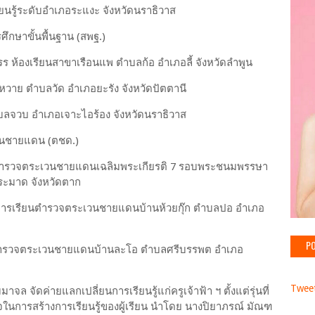
ียนรู้ระดับอำเภอระแงะ จังหวัดนราธิวาส
ึกษาขั้นพื้นฐาน
(
สพฐ
.)
รร ห้องเรียนสาขาเรือนแพ ตำบลก้อ อำเภอลี้ จังหวัดลำพูน
หวาย ตำบลวัด อำเภอยะรัง จังหวัดปัตตานี
บลจวบ อำเภอเจาะไอร้อง จังหวัดนราธิวาส
เวนชายแดน
(
ตชด
.)
ำรวจตระเวนชายแดนเฉลิมพระเกียรติ
7
รอบพระชนมพรรษา
ระมาด จังหวัดตาก
การเรียนตำรวจตระเวนชายแดนบ้านห้วยกุ๊ก ตำบลปอ อำเภอ
PO
ตำรวจตระเวนชายแดนบ้านละโอ ตำบลศรีบรรพต อำเภอ
Tweet
จล จัดค่ายแลกเปลี่ยนการเรียนรู้แก่ครูเจ้าฟ้า ฯ ตั้งแต่รุ่นที่
จในการสร้างการเรียนรู้ของผู้เรียน นำโดย นางปิยาภรณ์ มัณฑ