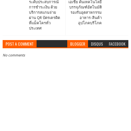
ระดับประสบการณ์
เอเชีย ดันเทคโนโลยี
การชำระเงิน ด้วย
บรรจุภัณฑ์อัตโนมัติ
บริการสแกนจ่าย
รองรับอุตสาหกรรม
ผ่าน QR บัตรเครดิต
อาหาร-สินค้า
ที่แม็คโครทั่ว
อุปโภคบริโภค
ประเทศ
POST A COMMENT
BLOGGER
DISQUS
FACEBOOK
No comments