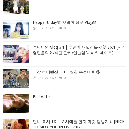
Happy IU day💛 갓벽한 하루 Vlog🎂
June 11, 2023
0
수민이의 Vlog #4 | 수민이가 일상을~?🐰 Ep.1 (진주
열린음악회/식단 관리/연습실/재이와 데이트)
극강 하이텐션 EEEE 찐친 우정여행 😘
June 03, 2023
0
Bad At Us
언니 혹시 T야…? 시애틀 현지 마켓 탐방기🌷 [NICE
TO MIXX YOU IN US EP.02]