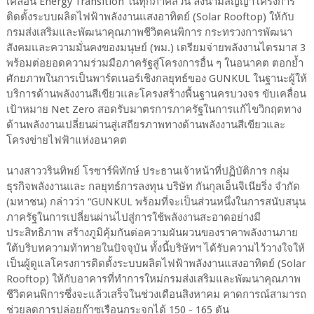
เคลื่อน
Energy Transition
ในทุกภาคส่วน ลงนามสัญญาโครงการ
ติดตั้งระบบผลิตไฟฟ้าพลังงานแสงอาทิตย์ (
Solar Rooftop)
ให้กับ
กรมส่งเสริมและพัฒนาคุณภาพชีวิตคนพิการ กระทรวงการพัฒนา
สังคมและความมั่นคงของมนุษย์ (พม.) เตรียมจ่ายพลังงานไตรมาส
3
พร้อมต่อยอดความร่วมมือภาครัฐสู่โครงการอื่น ๆ ในอนาคต ตอกย้ำ
ศักยภาพในการเป็นพาร์ตเนอร์เชิงกลยุทธ์
ข
อง
GUNKUL
ในฐานะผู้ให้
บริการด้านพลังงานสีเขียวและโครงสร้างพื้นฐานครบวงจร ขับเคลื่อน
เป้าหมาย
Net Zero
สอดรับมาตรการภาครัฐในการแก้ไขวิกฤตทาง
ด้านพลังงานเปลี่ยนผ่านสู่เสถียรภาพทางด้านพลังงานสีเขียวและ
โครงข่ายไฟฟ้าแห่งอนาคต
นางสาววรินทิพย์ โรซาร์พิทักษ์ ประธานเจ้าหน้าที่ปฏิบัติการ กลุ่ม
ธุรกิจพลังงานและ
กลยุทธ์การลงทุน บริษัท
กันกุลเอ็นจิเนียริ่ง
จำกัด
(
มหาชน)
กล่าวว่า “
GUNKUL
พร้อมที่จะเป็นส่วนหนึ่งในการสนับสนุน
ภาครัฐในการเปลี่ยนผ่านไปสู่การใช้พลังงานสะอาดอย่างมี
ประสิทธิภาพ สร้างภูมิคุ้มกันต่อความผันผวนของราคาพลังงานภาย
ใต้บริบทความท้าทายในปัจจุบัน ทั้งนี้บริษัทฯ ได้รับความไว้วางใจให้
เป็นผู้ดูแลโครงการติดตั้งระบบผลิตไฟฟ้าพลังงานแสงอาทิตย์ (
Solar
Rooftop)
ให้กับอาคารที่ทำการใหม่กรมส่งเสริมและพัฒนาคุณภาพ
ชีวิตคนพิการซึ่งจะแล้วเสร็จในช่วงเดือนสิงหาคม คาดการณ์สามารถ
ช่วยลดการปล่อยก๊าซเรือนกระจกได้
150 - 165
ตัน