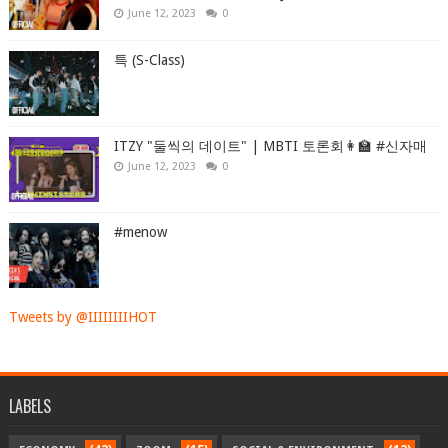
June 12, 2023
0
특 (S-Class)
ITZY "둘씩의 데이트" | MBTI 토론회👩‍🏫 #신자매
June 12, 2023
0
#menow
Tweets by @IIIIIIIIHOT
LABELS