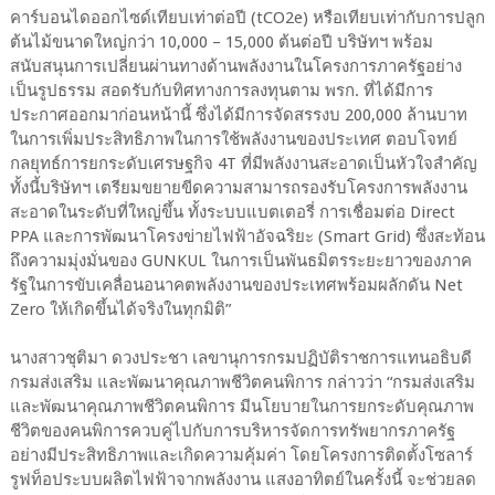
คาร์บอนไดออกไซด์เทียบเท่าต่อปี (
tCO
2
e)
หรือเทียบเท่ากับการปลูก
ต้นไม้ขนาดใหญ่กว่า
10,
000
–
15
,000
ต้นต่อปี บริษัทฯ พร้อม
สนับสนุนการเปลี่ยนผ่านทางด้านพลังงานในโครงการภาครัฐอย่าง
เป็นรูปธรรม สอดรับกับทิศทางการลงทุนตาม พรก. ที่ได้มีการ
ประกาศออกมาก่อนหน้านี้ ซึ่งได้มีการจัดสรรงบ
200,000
ล้านบาท
ในการเพิ่มประสิทธิภาพในการใช้พลังงานของประเทศ ตอบโจทย์
กลยุทธ์การยกระดับเศรษฐกิจ
4T
ที่มีพลังงานสะอาดเป็นหัวใจสำคัญ
ทั้งนี้บริษัทฯ เตรียมขยายขีดความสามารถรองรับโครงการพลังงาน
สะอาดในระดับที่ใหญ่ขึ้น ทั้งระบบแบตเตอรี่ การเชื่อมต่อ
Direct
PPA
และการพัฒนาโครงข่ายไฟฟ้าอัจฉริยะ
(Smart Grid)
ซึ่งสะท้อน
ถึงความมุ่งมั่นของ
GUNKUL
ในการเป็นพันธมิตรระยะยาวของภาค
รัฐในการขับเคลื่อนอนาคตพลังงานของประเทศพร้อมผลักดัน
Net
Zero
ให้เกิดขึ้นได้จริงในทุกมิติ”
นางสาวชุติมา ดวงประชา เลขานุการกรมปฏิบัติราชการแทนอธิบดี
กรมส่งเสริม และพัฒนาคุณภาพชีวิตคนพิการ
กล่าวว่า “กรมส่งเสริม
และพัฒนาคุณภาพชีวิตคนพิการ มีนโยบายในการยกระดับคุณภาพ
ชีวิตของคนพิการควบคู่ไปกับการบริหารจัดการทรัพยากรภาครัฐ
อย่างมีประสิทธิภาพและเกิดความคุ้มค่า โดยโครงการติดตั้งโซลาร์
รูฟท็อประบบผลิตไฟฟ้าจากพลังงาน แสงอาทิตย์ในครั้งนี้ จะช่วยลด