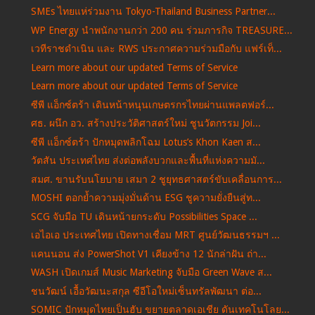
SMEs ไทยแห่ร่วมงาน Tokyo-Thailand Business Partner...
WP Energy นำพนักงานกว่า 200 คน ร่วมภารกิจ TREASURE...
เวทีราชดำเนิน และ RWS ประกาศความร่วมมือกับ แฟร์เท็...
Learn more about our updated Terms of Service
Learn more about our updated Terms of Service
ซีพี แอ็กซ์ตร้า เดินหน้าหนุนเกษตรกรไทยผ่านแพลตฟอร์...
ศธ. ผนึก อว. สร้างประวัติศาสตร์ใหม่ ชูนวัตกรรม Joi...
ซีพี แอ็กซ์ตร้า ปักหมุดพลิกโฉม Lotus’s Khon Kaen ส...
วัตสัน ประเทศไทย ส่งต่อพลังบวกและพื้นที่แห่งความมั...
สมศ. ขานรับนโยบาย เสมา 2 ชูยุทธศาสตร์ขับเคลื่อนการ...
MOSHI ตอกย้ำความมุ่งมั่นด้าน ESG ชูความยั่งยืนสู่ท...
SCG จับมือ TU เดินหน้ายกระดับ Possibilities Space ...
เอไอเอ ประเทศไทย เปิดทางเชื่อม MRT ศูนย์วัฒนธรรมฯ ...
แคนนอน ส่ง PowerShot V1 เคียงข้าง 12 นักล่าฝัน ถ่า...
WASH เปิดเกมส์ Music Marketing จับมือ Green Wave ส...
ชนวัฒน์ เอื้อวัฒนะสกุล ซีอีโอใหม่เซ็นทรัลพัฒนา ต่อ...
SOMIC ปักหมุดไทยเป็นฮับ ขยายตลาดเอเชีย ดันเทคโนโลย...