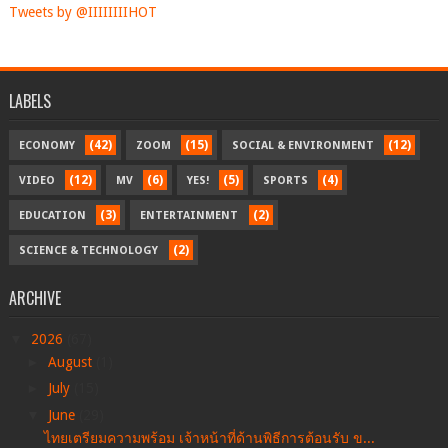
Tweets by @IIIIIIIIHOT
LABELS
(42)
(15)
(12)
ECONOMY
ZOOM
SOCIAL & ENVIRONMENT
(12)
(6)
(5)
(4)
VIDEO
MV
YES!
SPORTS
(3)
(2)
EDUCATION
ENTERTAINMENT
(2)
SCIENCE & TECHNOLOGY
ARCHIVE
▼
2026
(67)
►
August
(1)
►
July
(15)
▼
June
(29)
ไทยเตรียมความพร้อม เจ้าหน้าที่ด้านพิธีการต้อนรับ ข...