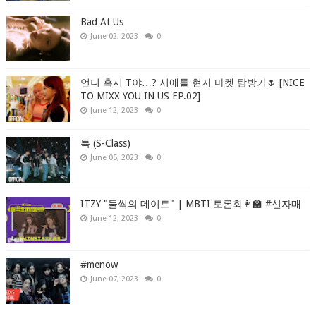
Bad At Us
June 02, 2023
0
언니 혹시 T야…? 시애틀 현지 마켓 탐방기🌷 [NICE
TO MIXX YOU IN US EP.02]
June 12, 2023
0
특 (S-Class)
June 05, 2023
0
ITZY "둘씩의 데이트" | MBTI 토론회👩‍🏫 #신자매
June 12, 2023
0
#menow
June 07, 2023
0