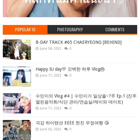
POPULAR 10
PHOTOGRAPHY
COMMENTS
B-DAY TRACK #65 CHAERYEONG [BEHIND]
June 09, 2023
0
Happy IU day💛 갓벽한 하루 Vlog🎂
June 11, 2023
0
수민이의 Vlog #4 | 수민이가 일상을~?🐰 Ep.1 (진주
열린음악회/식단 관리/연습실/재이와 데이트)
June 11, 2023
0
극강 하이텐션 EEEE 찐친 우정여행 😘
June 03, 2023
0