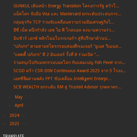
GUNKUL เดินหน้า Energy Transition โครงการรัฐ คว้าโ...
แม็คโคร จับมือ Visa และ Mastercard ยกระดับประสบการ...
กลุ่มธุรกิจ TCP ร่วมขับเคลื่อนความร่วมมือเศรษฐกิจไ...
อีซี่ เน็ต ผนึกกำลัง เอช ไอ พี โกลบอล ลงนามความร่ว...
อินชัวร์ เอกซ์ พลิกโฉมโบรกเกอร์ฯ สู่ที่ปรึกษาด้านป...
“ปภังกร” ตามสามสโตรกรอบสองศึกเมเจอร์ “ยูเอส วีเมนส...
“แพตตี้ ปภังกร” ตี 2 อันเดอร์ รั้งที่ 8 ร่วมเปิด “...
ร่วมสนุกไปกับมหกรรมบอลโลก กับแคมเปญ Fish Fever จาก...
SCGD คว้า CSR-DIW Continuous Award 2025 จาก 5 โรงง...
เอสซีจีผสานพลัง FPT ขับเคลื่อน Intelligent Enterpr...
SCB WEALTH ยกระดับ RM สู่ Trusted Advisor รุกตลาดก...
►
May
(21)
►
April
(1)
►
2024
(5)
►
2023
(13)
TRANSLATE