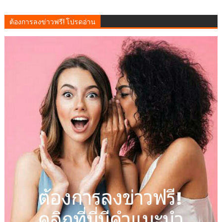
ต้องการลงข่าวฟรี! โปรดอ่าน