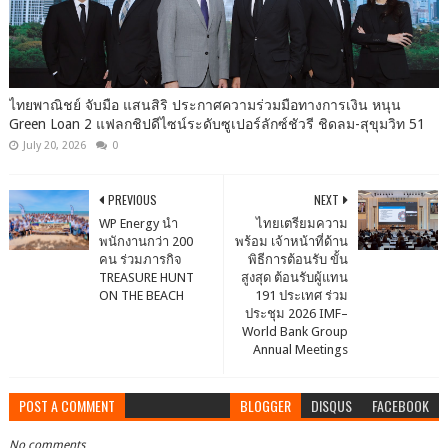
ไทยพาณิชย์ จับมือ แสนสิริ ประกาศความร่วมมือทางการเงิน หนุน
Green Loan 2 แฟลกชิปดีไซน์ระดับซูเปอร์ลักซ์ชัวรี ชิดลม-สุขุมวิท 51
July 20, 2026
0
PREVIOUS
NEXT
WP Energy นำ
ไทยเตรียมความ
พนักงานกว่า 200
พร้อม เจ้าหน้าที่ด้าน
คน ร่วมภารกิจ
พิธีการต้อนรับ ขั้น
TREASURE HUNT
สูงสุด ต้อนรับผู้แทน
ON THE BEACH
191 ประเทศ ร่วม
ประชุม 2026 IMF–
World Bank Group
Annual Meetings
POST A COMMENT
BLOGGER
DISQUS
FACEBOOK
No comments