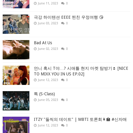
June 11, 2023
0
극강 하이텐션 EEEE 찐친 우정여행 😘
June 03, 2023
0
Bad At Us
June 02, 2023
0
언니 혹시 T야…? 시애틀 현지 마켓 탐방기🌷 [NICE
TO MIXX YOU IN US EP.02]
June 12, 2023
0
특 (S-Class)
June 05, 2023
0
ITZY "둘씩의 데이트" | MBTI 토론회👩‍🏫 #신자매
June 12, 2023
0