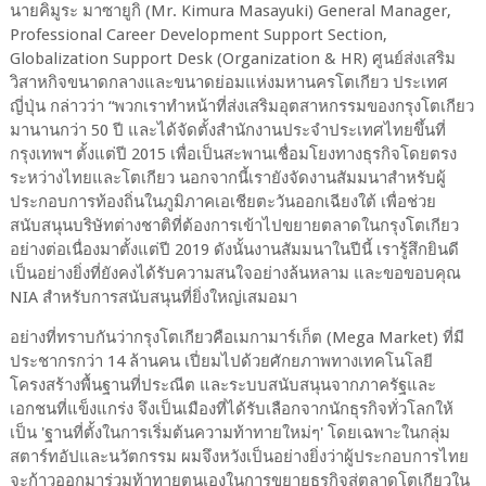
นายคิมูระ มาซายูกิ (
Mr. Kimura Masayuki
)
General Manager,
Professional Career Development Support Section,
Globalization Support Desk (Organization & HR)
ศูนย์ส่งเสริม
วิสาหกิจขนาดกลางและขนาดย่อมแห่งมหานครโตเกียว ประเทศ
ญี่ปุ่น
กล่าวว่า “พวกเราทำหน้าที่ส่งเสริมอุตสาหกรรมของกรุงโตเกียว
มานานกว่า
50
ปี และได้จัดตั้งสำนักงานประจำประเทศไทยขึ้นที่
กรุงเทพฯ ตั้งแต่ปี
2015
เพื่อเป็นสะพานเชื่อมโยงทางธุรกิจโดยตรง
ระหว่างไทยและโตเกียว นอกจากนี้เรายังจัดงานสัมมนาสำหรับผู้
ประกอบการท้องถิ่นในภูมิภาคเอเชียตะวันออกเฉียงใต้ เพื่อช่วย
สนับสนุนบริษัทต่างชาติที่ต้องการเข้าไปขยายตลาดในกรุงโตเกียว
อย่างต่อเนื่องมาตั้งแต่ปี
2019
ดังนั้นงานสัมมนาในปีนี้ เรารู้สึกยินดี
เป็นอย่างยิ่งที่ยังคงได้รับความสนใจอย่างล้นหลาม และขอขอบคุณ
NIA
สำหรับการสนับสนุนที่ยิ่งใหญ่เสมอมา
อย่างที่ทราบกันว่ากรุงโตเกียวคือเมกามาร์เก็ต (
Mega Market)
ที่มี
ประชากรกว่า
14
ล้านคน เปี่ยมไปด้วยศักยภาพทางเทคโนโลยี
โครงสร้างพื้นฐานที่ประณีต และระบบสนับสนุนจากภาครัฐและ
เอกชนที่แข็งแกร่ง จึงเป็นเมืองที่ได้รับเลือกจากนักธุรกิจทั่วโลกให้
เป็น
'
ฐานที่ตั้งในการเริ่มต้นความท้าทายใหม่ๆ
'
โดยเฉพาะในกลุ่ม
สตาร์ทอัปและนวัตกรรม ผมจึงหวังเป็นอย่างยิ่งว่าผู้ประกอบการไทย
จะก้าวออกมาร่วมท้าทายตนเองในการขยายธุรกิจสู่ตลาดโตเกียวใน