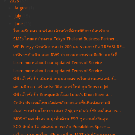
▼
2026
(67)
►
August
(1)
►
July
(15)
▼
June
(29)
ไทยเตรียมความพร้อม เจ้าหน้าที่ด้านพิธีการต้อนรับ ข...
SMEs ไทยแห่ร่วมงาน Tokyo-Thailand Business Partner...
WP Energy นำพนักงานกว่า 200 คน ร่วมภารกิจ TREASURE...
เวทีราชดำเนิน และ RWS ประกาศความร่วมมือกับ แฟร์เท็...
Learn more about our updated Terms of Service
Learn more about our updated Terms of Service
ซีพี แอ็กซ์ตร้า เดินหน้าหนุนเกษตรกรไทยผ่านแพลตฟอร์...
ศธ. ผนึก อว. สร้างประวัติศาสตร์ใหม่ ชูนวัตกรรม Joi...
ซีพี แอ็กซ์ตร้า ปักหมุดพลิกโฉม Lotus’s Khon Kaen ส...
วัตสัน ประเทศไทย ส่งต่อพลังบวกและพื้นที่แห่งความมั...
สมศ. ขานรับนโยบาย เสมา 2 ชูยุทธศาสตร์ขับเคลื่อนการ...
MOSHI ตอกย้ำความมุ่งมั่นด้าน ESG ชูความยั่งยืนสู่ท...
SCG จับมือ TU เดินหน้ายกระดับ Possibilities Space ...
เอไอเอ ประเทศไทย เปิดทางเชื่อม MRT ศูนย์วัฒนธรรมฯ ...