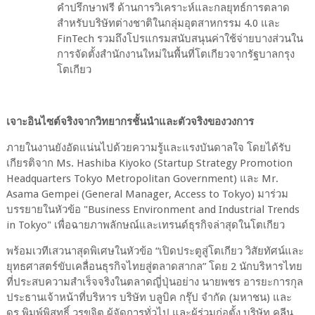
คำปรึกษาฟรี ด้านการวิเคราะห์และกลยุทธ์การตลาด
สำหรับบริษัทต่างชาติในกลุ่มอุตสาหกรรม
4.0
และ
FinTech
รวมถึงโปรแกรมสนับสนุนค่าใช้จ่ายบางส่วนใน
การจัดตั้งสำนักงานใหม่ในพื้นที่โตเกียวจากรัฐบาลกรุง
โตเกียว
เจาะอินไซต์จริงจากวิทยากรชั้นนำและตัวจริงของวงการ
ภายในงานยังอัดแน่นไปด้วยความรู้และแรงบันดาลใจ โดยได้รับ
เกียรติจาก
Ms. Hashiba Kiyoko (Startup Strategy Promotion
Headquarters Tokyo Metropolitan Government)
และ
Mr.
Asama Gempei (General Manager, Access to Tokyo)
มาร่วม
บรรยายในหัวข้อ "
Business Environment and Industrial Trends
in Tokyo"
เพื่อฉายภาพลักษณ์และเทรนด์ธุรกิจล่าสุดในโตเกียว
พร้อมเวทีเสวนาสุดพิเศษในหัวข้อ “เปิดประตูสู่โตเกียว วิสัยทัศน์และ
ยุทธศาสตร์ขับเคลื่อนธุรกิจไทยสู่ตลาดสากล” โดย
2
นักบริหารไทย
ที่ประสบความสำเร็จจริงในตลาดญี่ปุ่นอย่าง นายพชร อารยะการกุล
ประธานเจ้าหน้าที่บริหาร บริษัท บลูบิค กรุ๊ป จำกัด (มหาชน) และ
ดร.พิมพ์พิสุทธิ์ วรขจิต ผู้จัดการทั่วไป และผู้ร่วมก่อตั้ง บริษัท คลีน