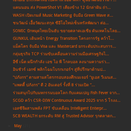
แคนนอน ส่ง PowerShot V1 เคียงข้าง 12 นักล่าฝัน ถ่า...
WASH เปิดเกมส์ Music Marketing จับมือ Green Wave ส...
ชนวัฒน์ เอื้อวัฒนะสกุล ซีอีโอใหม่เซ็นทรัลพัฒนา ต่อ...
SOMIC ปักหมุดไทยเป็นฮับ ขยายตลาดเอเชีย ดันเทคโนโลย...
GUNKUL เดินหน้า Energy Transition โครงการรัฐ คว้าโ...
แม็คโคร จับมือ Visa และ Mastercard ยกระดับประสบการ...
กลุ่มธุรกิจ TCP ร่วมขับเคลื่อนความร่วมมือเศรษฐกิจไ...
อีซี่ เน็ต ผนึกกำลัง เอช ไอ พี โกลบอล ลงนามความร่ว...
อินชัวร์ เอกซ์ พลิกโฉมโบรกเกอร์ฯ สู่ที่ปรึกษาด้านป...
“ปภังกร” ตามสามสโตรกรอบสองศึกเมเจอร์ “ยูเอส วีเมนส...
“แพตตี้ ปภังกร” ตี 2 อันเดอร์ รั้งที่ 8 ร่วมเปิด “...
ร่วมสนุกไปกับมหกรรมบอลโลก กับแคมเปญ Fish Fever จาก...
SCGD คว้า CSR-DIW Continuous Award 2025 จาก 5 โรงง...
เอสซีจีผสานพลัง FPT ขับเคลื่อน Intelligent Enterpr...
SCB WEALTH ยกระดับ RM สู่ Trusted Advisor รุกตลาดก...
►
May
(21)