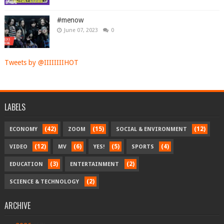
#menow
June 07, 2023
0
Tweets by @IIIIIIIIHOT
LABELS
(42)
(15)
(12)
ECONOMY
ZOOM
SOCIAL & ENVIRONMENT
(12)
(6)
(5)
(4)
VIDEO
MV
YES!
SPORTS
(3)
(2)
EDUCATION
ENTERTAINMENT
(2)
SCIENCE & TECHNOLOGY
ARCHIVE