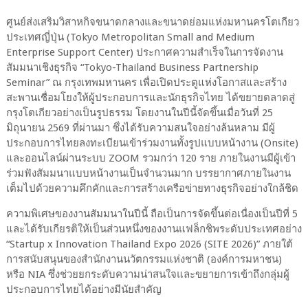
ศูนย์ส่งเสริมวิสาหกิจขนาดกลางและขนาดย่อมแห่งมหานครโตเกียว
ประเทศญี่ปุ่น (
Tokyo Metropolitan Small and Medium
Enterprise Support Center)
ประกาศความสำเร็จในการจัดงาน
สัมมนาเชิงธุรกิจ “
Tokyo-Thailand Business Partnership
Seminar”
ณ กรุงเทพมหานคร เพื่อเปิดประตูแห่งโอกาสและสร้าง
สะพานเชื่อมโยงให้ผู้ประกอบการและนักธุรกิจไทย ได้ขยายตลาดสู่
กรุงโตเกียวอย่างเป็นรูปธรรม โดยงานในปีนี้จัดขึ้นเมื่อวันที่
25
มิถุนายน
2569
ที่ผ่านมา ซึ่งได้รับความสนใจอย่างล้นหลาม มีผู้
ประกอบการไทยลงทะเบียนเข้าร่วมงานทั้งรูปแบบหน้างาน (
Onsite)
และออนไลน์ผ่านระบบ
ZOOM
รวมกว่า
120
ราย
ภายในงานมีผู้เข้า
ร่วมฟังสัมมนาแบบหน้างานเป็นจำนวนมาก บรรยากาศภายในงาน
เต็มไปด้วยความคึกคักและการสร้างเครือข่ายทางธุรกิจอย่างใกล้ชิด
ความพิเศษของงานสัมมนาในปีนี้ ถือเป็นการจัดขึ้นต่อเนื่องเป็นปีที่
5
และ
ได้รับเกียรติให้เป็นส่วนหนึ่งของงานแฟล็กชิพระดับประเทศอย่าง
“
Startup x Innovation Thailand Expo 2026 (SITE 2026)”
ภายใต้
การสนับสนุนของสำนักงานนวัตกรรมแห่งชาติ (องค์การมหาชน)
หรือ
NIA
ซึ่งช่วยยกระดับความน่าสนใจและขยายการเข้าถึงกลุ่มผู้
ประกอบการไทยได้อย่างมีนัยสำคัญ