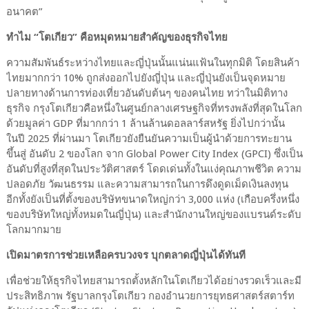
อนาคต”
ทำไม “โตเกียว” คือหมุดหมายสำคัญของธุรกิจไทย
ความสัมพันธ์ระหว่างไทยและญี่ปุ่นนั้นแน่นแฟ้นในทุกมิติ โดยสินค้า
ไทยมากกว่า
10
% ถูกส่งออกไปยังญี่ปุ่น และญี่ปุ่นยังเป็นจุดหมาย
ปลายทางด้านการท่องเที่ยวอันดับต้นๆ ของคนไทย ทว่าในมิติทาง
ธุรกิจ กรุงโตเกียวคือหนึ่งในศูนย์กลางเศรษฐกิจที่ทรงพลังที่สุดในโลก
ด้วยมูลค่า
GDP
ที่มากกว่า
1
ล้านล้านดอลลาร์สหรัฐ ยิ่งไปกว่านั้น
ในปี
2025
ที่ผ่านมา โตเกียวยังยืนยันความเป็นผู้นำด้วยการทะยาน
ขึ้นสู่ อันดับ
2
ของโลก จาก
Global Power City Index (GPCI)
ซึ่งเป็น
อันดับที่สูงที่สุดในประวัติศาสตร์ โดดเด่นทั้งในแง่คุณภาพชีวิต ความ
ปลอดภัย วัฒนธรรม และความสามารถในการดึงดูดเม็ดเงินลงทุน
อีกทั้งยังเป็นที่ตั้งของบริษัทขนาดใหญ่กว่า
3,000
แห่ง (เกือบครึ่งหนึ่ง
ของบริษัทใหญ่ทั้งหมดในญี่ปุ่น) และสำนักงานใหญ่ของแบรนด์ระดับ
โลกมากมาย
เปิดมาตรการช่วยเหลือครบวงจร บุกตลาดญี่ปุ่นได้ทันที
เพื่อช่วยให้ธุรกิจไทยสามารถตั้งหลักในโตเกียวได้อย่างรวดเร็วและมี
ประสิทธิภาพ รัฐบาลกรุงโตเกียว กองอำนวยการยุทธศาสตร์สตาร์ท