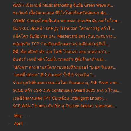
WASH เปิดเกมส์ Music Marketing จับมือ Green Wave ส...
ชนวัฒน์ เอื้อวัฒนะสกุล ซีอีโอใหม่เซ็นทรัลพัฒนา ต่อ...
SOMIC ปักหมุดไทยเป็นฮับ ขยายตลาดเอเชีย ดันเทคโนโลย...
GUNKUL เดินหน้า Energy Transition โครงการรัฐ คว้าโ...
แม็คโคร จับมือ Visa และ Mastercard ยกระดับประสบการ...
กลุ่มธุรกิจ TCP ร่วมขับเคลื่อนความร่วมมือเศรษฐกิจไ...
อีซี่ เน็ต ผนึกกำลัง เอช ไอ พี โกลบอล ลงนามความร่ว...
อินชัวร์ เอกซ์ พลิกโฉมโบรกเกอร์ฯ สู่ที่ปรึกษาด้านป...
“ปภังกร” ตามสามสโตรกรอบสองศึกเมเจอร์ “ยูเอส วีเมนส...
“แพตตี้ ปภังกร” ตี 2 อันเดอร์ รั้งที่ 8 ร่วมเปิด “...
ร่วมสนุกไปกับมหกรรมบอลโลก กับแคมเปญ Fish Fever จาก...
SCGD คว้า CSR-DIW Continuous Award 2025 จาก 5 โรงง...
เอสซีจีผสานพลัง FPT ขับเคลื่อน Intelligent Enterpr...
SCB WEALTH ยกระดับ RM สู่ Trusted Advisor รุกตลาดก...
►
May
(21)
►
April
(1)