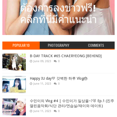
POPULAR 10
PHOTOGRAPHY
COMMENTS
B-DAY TRACK #65 CHAERYEONG [BEHIND]
June 09, 2023
0
Happy IU day💛 갓벽한 하루 Vlog🎂
June 11, 2023
0
수민이의 Vlog #4 | 수민이가 일상을~?🐰 Ep.1 (진주
열린음악회/식단 관리/연습실/재이와 데이트)
June 11, 2023
0