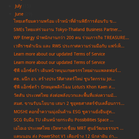
►
July
(15)
▼
June
(29)
ไทยเตรียมความพร้อม เจ้าหน้าที่ด้านพิธีการต้อนรับ ข...
SMEs ไทยแห่ร่วมงาน Tokyo-Thailand Business Partner...
WP Energy นำพนักงานกว่า 200 คน ร่วมภารกิจ TREASURE...
เวทีราชดำเนิน และ RWS ประกาศความร่วมมือกับ แฟร์เท็...
Learn more about our updated Terms of Service
Learn more about our updated Terms of Service
ซีพี แอ็กซ์ตร้า เดินหน้าหนุนเกษตรกรไทยผ่านแพลตฟอร์...
ศธ. ผนึก อว. สร้างประวัติศาสตร์ใหม่ ชูนวัตกรรม Joi...
ซีพี แอ็กซ์ตร้า ปักหมุดพลิกโฉม Lotus’s Khon Kaen ส...
วัตสัน ประเทศไทย ส่งต่อพลังบวกและพื้นที่แห่งความมั...
สมศ. ขานรับนโยบาย เสมา 2 ชูยุทธศาสตร์ขับเคลื่อนการ...
MOSHI ตอกย้ำความมุ่งมั่นด้าน ESG ชูความยั่งยืนสู่ท...
SCG จับมือ TU เดินหน้ายกระดับ Possibilities Space ...
เอไอเอ ประเทศไทย เปิดทางเชื่อม MRT ศูนย์วัฒนธรรมฯ ...
แคนนอน ส่ง PowerShot V1 เคียงข้าง 12 นักล่าฝัน ถ่า...