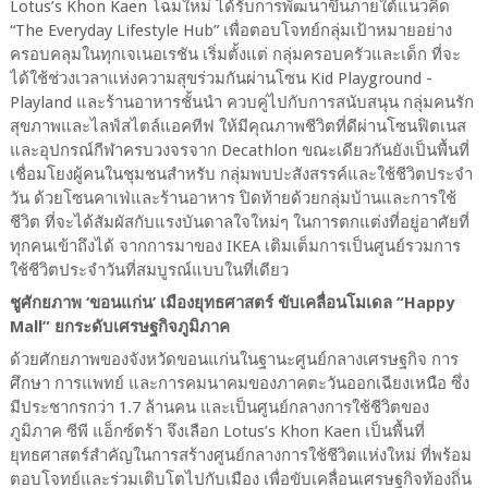
Lotus’s Khon Kaen
โฉมใหม่ ได้รับการพัฒนาขึ้นภายใต้แนวคิด
“
The Everyday Lifestyle Hub”
เพื่อตอบโจทย์กลุ่มเป้าหมายอย่าง
ครอบคลุมในทุกเจเนอเรชัน เริ่มตั้งแต่ กลุ่มครอบครัวและเด็ก ที่จะ
ได้ใช้ช่วงเวลาแห่งความสุขร่วมกันผ่านโซน
Kid Playground -
Playland
และร้านอาหารชั้นนำ ควบคู่ไปกับการสนับสนุน กลุ่มคนรัก
สุขภาพและไลฟ์สไตล์แอคทีฟ ให้มีคุณภาพชีวิตที่ดีผ่านโซนฟิตเนส
และอุปกรณ์กีฬาครบวงจรจาก
Decathlon
ขณะเดียวกันยังเป็นพื้นที่
เชื่อมโยงผู้คนในชุมชนสำหรับ กลุ่มพบปะสังสรรค์และใช้ชีวิตประจำ
วัน ด้วยโซนคาเฟ่และร้านอาหาร ปิดท้ายด้วยกลุ่มบ้านและการใช้
ชีวิต ที่จะได้สัมผัสกับแรงบันดาลใจใหม่ๆ ในการตกแต่งที่อยู่อาศัยที่
ทุกคนเข้าถึงได้ จากการมาของ
IKEA
เติมเต็มการเป็นศูนย์รวมการ
ใช้ชีวิตประจำวันที่สมบูรณ์แบบในที่เดียว
ชูศักยภาพ ‘ขอนแก่น’ เมืองยุทธศาสตร์ ขับเคลื่อนโมเดล “
Happy
Mall”
ยกระดับเศรษฐกิจภูมิภาค
ด้วยศักยภาพของจังหวัดขอนแก่นในฐานะศูนย์กลางเศรษฐกิจ การ
ศึกษา การแพทย์ และการคมนาคมของภาคตะวันออกเฉียงเหนือ ซึ่ง
มีประชากรกว่า
1.7
ล้านคน และเป็นศูนย์กลางการใช้ชีวิตของ
ภูมิภาค ซีพี แอ็กซ์ตร้า จึงเลือก
Lotus’s Khon Kaen
เป็นพื้นที่
ยุทธศาสตร์สำคัญในการสร้างศูนย์กลางการใช้ชีวิตแห่งใหม่ ที่พร้อม
ตอบโจทย์และร่วมเติบโตไปกับเมือง เพื่อขับเคลื่อนเศรษฐกิจท้องถิ่น