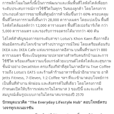
การพลิกโฉมในครั้งนี้เป็นการพัฒนาและเพิ่มพื้นที่ไลฟ์สไตล์เพื่อยก
ระดับประสบการณ์การใช้ชีวิตในทุกๆ วันของลูกค้า โดยโครงการ
ประกอบด้วยการขยายพื้นที่ศูนย์การค้าเพิ่มขึ้นกว่า
60
% ครอบคลุม
พื้นที่โครงการรวมทั้งสิ้นกว่า
28
,
000
ตารางเมตร โดยแบ่งเป็น พื้นที่
ไลฟ์สไตล์มอลล์กว่า 12,00
0
ตารางเมตร พื้นที่ไฮเปอร์มาร์เก็ต กว่า
5,0
00
ตารางเมตร และรองรับการจอดรถได้มากกว่า
400
คัน
ไฮไลท์สำคัญของการยกระดับสาขา
Lotus’s Khon Kaen
คือการดึง
พันธมิตรระดับโลกเข้ามาสร้างปรากฏการณ์ใหม่ โดยเตรียมต้อนรับ
IKEA
และ
IKEA Cafe
แห่งแรกของภาคอีสาน บนพื้นที่รวมกว่า
880
ตารางเมตร ซึ่งจะเป็นจุดหมายปลายทางสำหรับคนรักบ้านและการ
ใช้ชีวิต พร้อมเสริมความแข็งแกร่งด้วยแบรนด์ไลฟ์สไตล์และสุขภาพ
ชั้นนำอย่าง
Decathlon
ครบเรื่องกีฬาที่สุดในภาคอีสาน
True Coffee
รวมถึง
Lotus’s EATS
และร้านค้าร้านอาหารชั้นนำอีกมากมาย อาทิ
Jetts Fitness,
7-
Eleven,
1:2
Coffee
ฯลฯ ที่จะเข้ามาตอบโจทย์การ
เป็นพื้นที่ทำงาน พักผ่อน และสังสรรค์ในที่เดียว โดยโครงการมี
กำหนดเปิดให้บริการเฟสแรกในไตรมาส
3
ของปีนี้ และจะเสร็จ
สมบูรณ์เต็มรูปแบบภายในไตรมาสแรกของปี
2570
ปักหมุดแนวคิด “
The Everyday Lifestyle Hub”
ตอบโจทย์ครบ
วงจรทุกเจเนอเรชัน