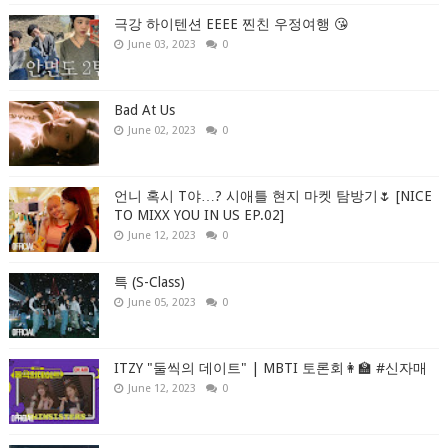
극강 하이텐션 EEEE 찐친 우정여행 😘
June 03, 2023
0
Bad At Us
June 02, 2023
0
언니 혹시 T야…? 시애틀 현지 마켓 탐방기🌷 [NICE
TO MIXX YOU IN US EP.02]
June 12, 2023
0
특 (S-Class)
June 05, 2023
0
ITZY "둘씩의 데이트" | MBTI 토론회👩‍🏫 #신자매
June 12, 2023
0