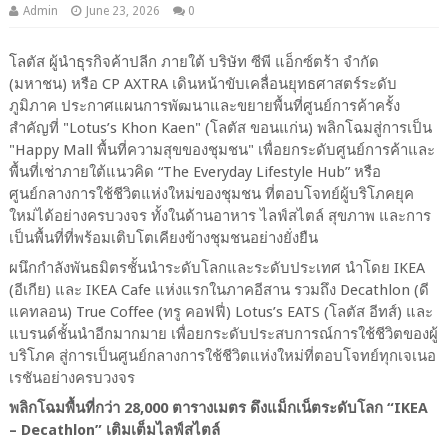
Admin
June 23, 2026
0
โลตัส ผู้นำธุรกิจค้าปลีก ภายใต้ บริษัท ซีพี แอ็กซ์ตร้า จำกัด
(มหาชน) หรือ CP AXTRA เดินหน้าขับเคลื่อนยุทธศาสตร์ระดับ
ภูมิภาค ประกาศแผนการพัฒนาและขยายพื้นที่ศูนย์การค้าครั้ง
สำคัญที่ "Lotus’s Khon Kaen" (โลตัส ขอนแก่น) พลิกโฉมสู่การเป็น
"Happy Mall พื้นที่ความสุขของชุมชน" เพื่อยกระดับศูนย์การค้าและ
พื้นที่เช่าภายใต้แนวคิด “The Everyday Lifestyle Hub” หรือ
ศูนย์กลางการใช้ชีวิตแห่งใหม่ของชุมชน ที่ตอบโจทย์ผู้บริโภคยุค
ใหม่ได้อย่างครบวงจร ทั้งในด้านอาหาร ไลฟ์สไตล์ สุขภาพ และการ
เป็นพื้นที่ที่พร้อมเติบโตเคียงข้างชุมชนอย่างยั่งยืน
ผนึกกำลังพันธมิตรชั้นนำระดับโลกและระดับประเทศ นำโดย
IKEA
(
อีเกีย) และ
IKEA Cafe
แห่งแรกในภาคอีสาน รวมถึง
Decathlon (
ดี
แคทลอน)
True Coffee (
ทรู คอฟฟี่)
Lotus’s EATS
(โลตัส อีทส์) และ
แบรนด์ชั้นนำอีกมากมาย เพื่อยกระดับประสบการณ์การใช้ชีวิตของผู้
บริโภค สู่การเป็นศูนย์กลางการใช้ชีวิตแห่งใหม่ที่ตอบโจทย์ทุกเจเนอ
เรชันอย่างครบวงจร
พลิกโฉมพื้นที่กว่า
28,000
ตารางเมตร ดึงแม็กเน็ตระดับโลก
“IKEA
– Decathlon”
เติมเต็มไลฟ์สไตล์