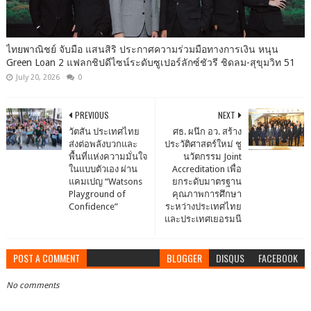
ไทยพาณิชย์ จับมือ แสนสิริ ประกาศความร่วมมือทางการเงิน หนุน
Green Loan 2 แฟลกชิปดีไซน์ระดับซูเปอร์ลักซ์ชัวรี ชิดลม-สุขุมวิท 51
July 20, 2026
0
PREVIOUS
NEXT
วัตสัน ประเทศไทย
ศธ. ผนึก อว. สร้าง
ส่งต่อพลังบวกและ
ประวัติศาสตร์ใหม่ ชู
พื้นที่แห่งความมั่นใจ
นวัตกรรม Joint
ในแบบตัวเอง ผ่าน
Accreditation เพื่อ
แคมเปญ “Watsons
ยกระดับมาตรฐาน
Playground of
คุณภาพการศึกษา
Confidence”
ระหว่างประเทศไทย
และประเทศเยอรมนี
POST A COMMENT
BLOGGER
DISQUS
FACEBOOK
No comments