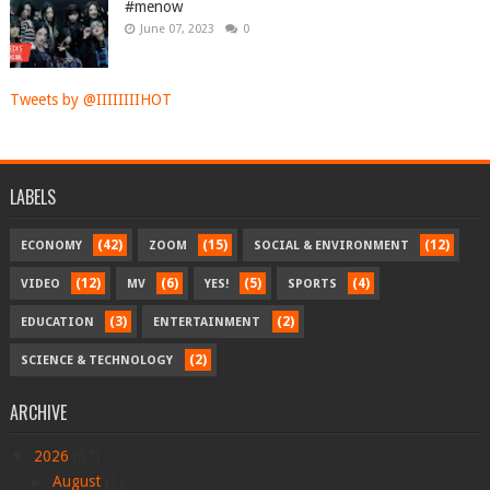
#menow
June 07, 2023
0
Tweets by @IIIIIIIIHOT
LABELS
(42)
(15)
(12)
ECONOMY
ZOOM
SOCIAL & ENVIRONMENT
(12)
(6)
(5)
(4)
VIDEO
MV
YES!
SPORTS
(3)
(2)
EDUCATION
ENTERTAINMENT
(2)
SCIENCE & TECHNOLOGY
ARCHIVE
▼
2026
(67)
►
August
(1)