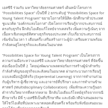
เอสซีจี ร่วมกับ มหาวิทยาลัยธรรมศาสตร์ เดินหน้าโครงการ
“
Possibilities Space”
เป็นปีที่
2
ยกระดับสู่ “
Possibilities Space for
Young Talent Program”
ขยายโอกาสให้นิสิต-นักศึกษาทั่วประเทศ
ชูแนวคิด “องค์กรแห่งโอกาส” เปิดโลกการเรียนรู้จากประสบการณ์
ตรงกับธุรกิจ ฝึกลับไอเดียแก้โจทย์จากเคสจริง
เพิ่มความรู้เน้นๆ จาก
เนื้อหาเชิงกลยุทธ์ทิศทางธุรกิจของประเทศ เก็บเกี่ยวประสบการณ์
เข้มข้นในเวลา
1
เดือนครึ่ง เสริมสร้างภาวะผู้นำ เตรียมความพร้อม
กำลังคนสู่โลกธุรกิจและสังคมในอนาคต
“Possibilities Space for Young Talent Program”
เป็นโครงการ
ความร่วมมือระหว่างเอสซีจี และมหาวิทยาลัยธรรมศาสตร์ ที่จัดขึ้น
ต่อเนื่องเป็นปีที่
2
โดยมุ่งพัฒนาแพลตฟอร์มการสร้างผู้นำสำหรับ
กำลังสำคัญของธุรกิจและสังคมในอนาคต ผ่านกระบวนการเรียนรู้
แบบลงมือปฏิบัติจริง (
Experiential Learning)
จากการทำงานร่วม
กับผู้บริหาร ผู้เชี่ยวชาญ และอาจารย์ที่ปรึกษา และการทำงานข้าม
ศาสตร์ (
Multidisciplinary Collaboration)
เพิ่มทักษะความรู้นอก
ตำรากับวิทยากรที่หลากหลาย
ฝึกลับไอเดียแก้โจทย์ธุรกิจจากกรณี
ศึกษาจริง มีพี่ ๆ เอสซีจีเป็นที่ปรึกษาทีม และยังมีเวทีนำเสนอผลงาน
ให้โชว์ไอเดียที่บ่มเพาะมาตลอดเดือนครึ่ง พร้อมรับฟังข้อเสนอแนะ