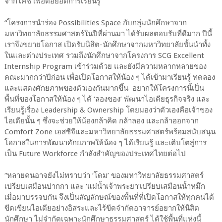
จากโค้ช เพื่อต่อยอดการเรียนรู้
“
โครงการนำร่อง
Possibilities Space
กับกลุ่มนักศึกษาจาก
มหาวิทยาลัยธรรมศาสตร์ในปีที่ผ่านมา ได้รับผลตอบรับที่ดีมาก ปีนี้
เราจึงขยายโอกาส เปิดรับนิสิต-นักศึกษาจากมหาวิทยาลัยชั้นนำทั้ง
ในและต่างประเทศ รวมถึงนักศึกษาจากโครงการ
SCG Excellent
Internship Program
เข้าร่วมด้วย และยังมีความหลากหลายของ
คณะมากกว่าปีก่อน เพื่อเปิดโอกาสให้น้อง ๆ ได้เข้ามาเรียนรู้ ทดลอง
และแสดงศักยภาพของตัวเองกันมากขึ้น
อยากให้โครงการนี้เป็น
พื้นที่ของโอกาสให้น้อง ๆ ได้ ‘ลองของ’ พัฒนาไอเดียธุรกิจจริง และ
เรียนรู้เรื่อง
Leadership & Ownership
โดยมองว่าตัวเองคือเจ้าของ
ไอเดียนั้น ๆ ซึ่งจะช่วยให้น้องกล้าคิด กล้าลอง และกล้าออกจาก
Comfort Zone
เอสซีจีและมหาวิทยาลัยธรรมศาสตร์พร้อมสนับสนุน
โอกาสในการพัฒนาศักยภาพให้น้อง ๆ ได้เรียนรู้ และเติบโตสู่การ
เป็น
Future Workforce
กำลังสำคัญของประเทศไทยต่อไป
“
หลายคนอาจยังไม่ทราบว่า ‘โดม’ ของมหาวิทยาลัยธรรมศาสตร์
เปรียบเสมือนปากกา และ ‘แม่น้ำเจ้าพระยา’เปรียบเสมือนน้ำหมึก
เมื่อมาบรรจบกัน จึงเป็นสัญลักษณ์ของพื้นที่ที่เปิดโอกาสให้ทุกคนได้
ขีดเขียนไอเดียอย่างอิสระและไร้ขีดจำกัดอาจารย์อยากให้นิสิต
นักศึกษา ไม่จำกัดเฉพาะนักศึกษาธรรมศาสตร์ ได้ใช้พื้นที่แห่งนี้