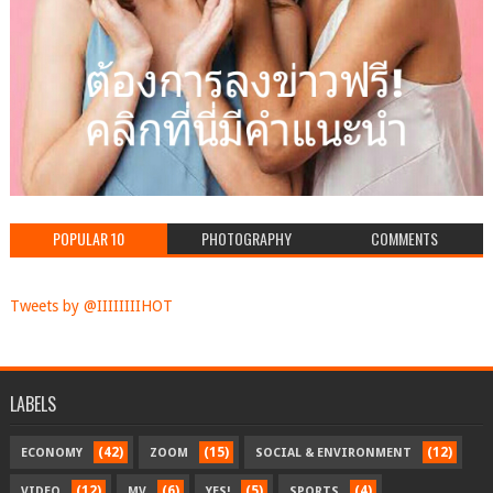
POPULAR 10
PHOTOGRAPHY
COMMENTS
Tweets by @IIIIIIIIHOT
LABELS
(42)
(15)
(12)
ECONOMY
ZOOM
SOCIAL & ENVIRONMENT
(12)
(6)
(5)
(4)
VIDEO
MV
YES!
SPORTS