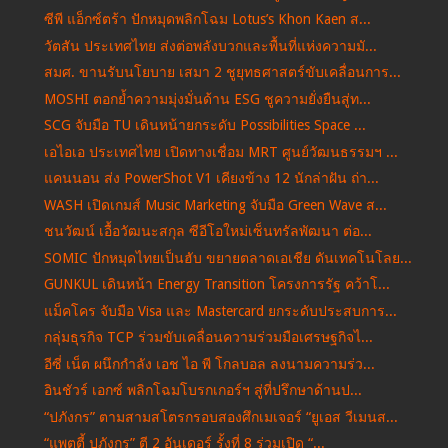
ซีพี แอ็กซ์ตร้า ปักหมุดพลิกโฉม Lotus’s Khon Kaen ส...
วัตสัน ประเทศไทย ส่งต่อพลังบวกและพื้นที่แห่งความมั...
สมศ. ขานรับนโยบาย เสมา 2 ชูยุทธศาสตร์ขับเคลื่อนการ...
MOSHI ตอกย้ำความมุ่งมั่นด้าน ESG ชูความยั่งยืนสู่ท...
SCG จับมือ TU เดินหน้ายกระดับ Possibilities Space ...
เอไอเอ ประเทศไทย เปิดทางเชื่อม MRT ศูนย์วัฒนธรรมฯ ...
แคนนอน ส่ง PowerShot V1 เคียงข้าง 12 นักล่าฝัน ถ่า...
WASH เปิดเกมส์ Music Marketing จับมือ Green Wave ส...
ชนวัฒน์ เอื้อวัฒนะสกุล ซีอีโอใหม่เซ็นทรัลพัฒนา ต่อ...
SOMIC ปักหมุดไทยเป็นฮับ ขยายตลาดเอเชีย ดันเทคโนโลย...
GUNKUL เดินหน้า Energy Transition โครงการรัฐ คว้าโ...
แม็คโคร จับมือ Visa และ Mastercard ยกระดับประสบการ...
กลุ่มธุรกิจ TCP ร่วมขับเคลื่อนความร่วมมือเศรษฐกิจไ...
อีซี่ เน็ต ผนึกกำลัง เอช ไอ พี โกลบอล ลงนามความร่ว...
อินชัวร์ เอกซ์ พลิกโฉมโบรกเกอร์ฯ สู่ที่ปรึกษาด้านป...
“ปภังกร” ตามสามสโตรกรอบสองศึกเมเจอร์ “ยูเอส วีเมนส...
“แพตตี้ ปภังกร” ตี 2 อันเดอร์ รั้งที่ 8 ร่วมเปิด “...